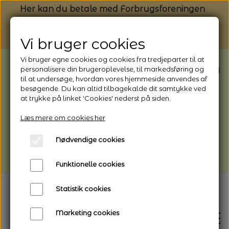
Her kan du betale med Forbrugsforeningen
Vi bruger cookies
Vi bruger egne cookies og cookies fra tredjeparter til at
BEMÆRK: Butikken har ferielukket* fra
personalisere din brugeroplevelse, til markedsføring og
til at undersøge, hvordan vores hjemmeside anvendes af
1/8 - 9/8 - 2026
besøgende. Du kan altid tilbagekalde dit samtykke ved
*Webshoppen er åben og sender hele
at trykke på linket 'Cookies' nederst på siden.
perioden - her kan du også bestille
Læs mere om cookies her
afhentning
Nødvendige cookies
Vi gør opmærksom på, at der kan være lidt
længere leveringstid
Funktionelle cookies
Statistik cookies
Marketing cookies