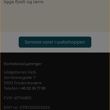
ligge fladt og tørre.
Seneste varer i webshoppen
Kontaktoplysninger
Uldgalleriet ApS
Jernbanegade 7
3300 Frederiksværk
Telefon:
+45 52 34 77 89
CVR: 40745815
EAN nr.: 5797200103024