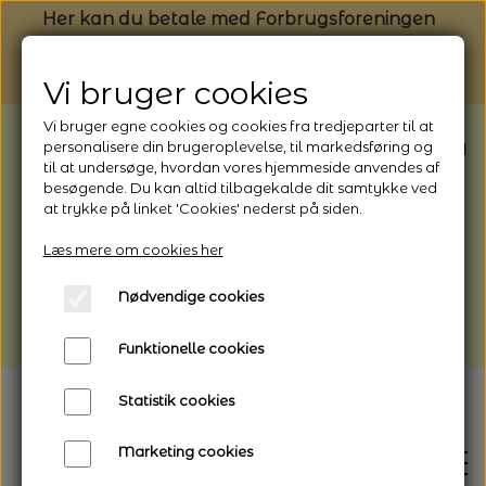
Her kan du betale med Forbrugsforeningen
Vi bruger cookies
Vi bruger egne cookies og cookies fra tredjeparter til at
BEMÆRK: Butikken har ferielukket* fra
personalisere din brugeroplevelse, til markedsføring og
til at undersøge, hvordan vores hjemmeside anvendes af
1/8 - 9/8 - 2026
besøgende. Du kan altid tilbagekalde dit samtykke ved
*Webshoppen er åben og sender hele
at trykke på linket 'Cookies' nederst på siden.
perioden - her kan du også bestille
Læs mere om cookies her
afhentning
Nødvendige cookies
Vi gør opmærksom på, at der kan være lidt
længere leveringstid
Funktionelle cookies
Statistik cookies
Marketing cookies