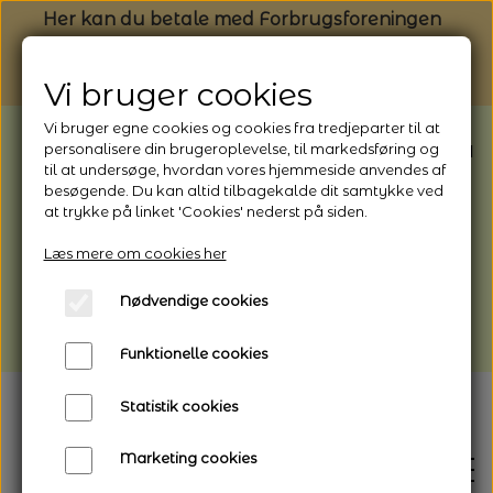
Her kan du betale med Forbrugsforeningen
Vi bruger cookies
Vi bruger egne cookies og cookies fra tredjeparter til at
BEMÆRK: Butikken har ferielukket* fra
personalisere din brugeroplevelse, til markedsføring og
til at undersøge, hvordan vores hjemmeside anvendes af
1/8 - 9/8 - 2026
besøgende. Du kan altid tilbagekalde dit samtykke ved
*Webshoppen er åben og sender hele
at trykke på linket 'Cookies' nederst på siden.
perioden - her kan du også bestille
Læs mere om cookies her
afhentning
Nødvendige cookies
Vi gør opmærksom på, at der kan være lidt
længere leveringstid
Funktionelle cookies
Statistik cookies
Marketing cookies