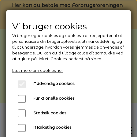
Her kan du betale med Forbrugsforeningen
Vi bruger cookies
Vi bruger egne cookies og cookies fra tredjeparter til at
BEMÆRK: Butikken har ferielukket* fra
personalisere din brugeroplevelse, til markedsføring og
til at undersøge, hvordan vores hjemmeside anvendes af
1/8 - 9/8 - 2026
besøgende. Du kan altid tilbagekalde dit samtykke ved
*Webshoppen er åben og sender hele
at trykke på linket 'Cookies' nederst på siden.
perioden - her kan du også bestille
Læs mere om cookies her
afhentning
Nødvendige cookies
Vi gør opmærksom på, at der kan være lidt
længere leveringstid
Funktionelle cookies
Statistik cookies
Marketing cookies