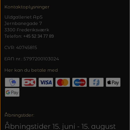
20%
Kontaktoplysninger
TRYKLÅSE
Uldgalleriet ApS
Jernbanegade 7
3300 Frederiksværk
Telefon:
+45 52 34 77 89
CVR: 40745815
EAN nr.: 5797200103024
Her kan du betale med
Åbningstider:
Åbningstider 15. juni - 15. august