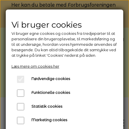
Her kan du betale med Forbrugsforeningen
Vi bruger cookies
Vi bruger egne cookies og cookies fra tredjeparter til at
BEMÆRK: Butikken har ferielukket* fra
personalisere din brugeroplevelse, til markedsføring og
til at undersøge, hvordan vores hjemmeside anvendes af
1/8 - 9/8 - 2026
besøgende. Du kan altid tilbagekalde dit samtykke ved
*Webshoppen er åben og sender hele
at trykke på linket 'Cookies' nederst på siden.
perioden - her kan du også bestille
Læs mere om cookies her
afhentning
Nødvendige cookies
Vi gør opmærksom på, at der kan være lidt
længere leveringstid
Funktionelle cookies
Statistik cookies
Marketing cookies