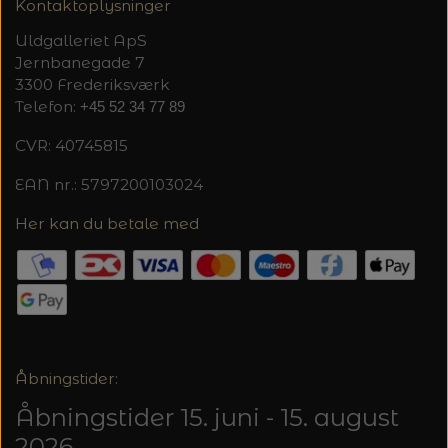
20%
Kontaktoplysninger
TRYKLÅSE
Uldgalleriet ApS
Jernbanegade 7
3300 Frederiksværk
Telefon:
+45 52 34 77 89
CVR: 40745815
EAN nr.: 5797200103024
Her kan du betale med
Åbningstider:
Åbningstider 15. juni - 15. august
2026