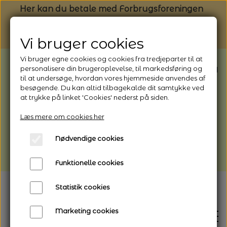
Her kan du betale med Forbrugsforeningen
Vi bruger cookies
Vi bruger egne cookies og cookies fra tredjeparter til at
BEMÆRK: Butikken har ferielukket* fra
personalisere din brugeroplevelse, til markedsføring og
til at undersøge, hvordan vores hjemmeside anvendes af
1/8 - 9/8 - 2026
besøgende. Du kan altid tilbagekalde dit samtykke ved
*Webshoppen er åben og sender hele
at trykke på linket 'Cookies' nederst på siden.
perioden - her kan du også bestille
Læs mere om cookies her
afhentning
Nødvendige cookies
Vi gør opmærksom på, at der kan være lidt
længere leveringstid
Funktionelle cookies
Statistik cookies
Marketing cookies