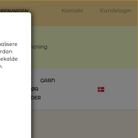
Kontakt
Kundelogin
nalisere
stille afhentning
ordan
gekalde
.
LDGALLERIET
GARN
OG SYTILBEHØR
ÅBNINGSTIDER
HÆKLING
MAGASINER
EBØGER
HÆKLENÅLE
LAINE MAGAZINE
 - UDE OG INDE
ESKO
NG
BØGER OM HÆKLING
scuali