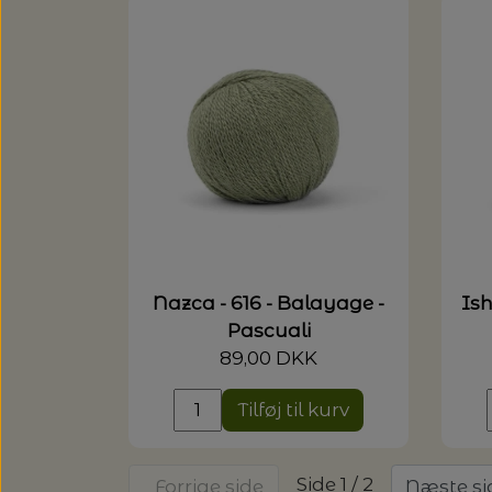
Nazca - 616 - Balayage -
Ish
Pascuali
89,00 DKK
Tilføj til kurv
Side 1 / 2
Forrige side
Næste si