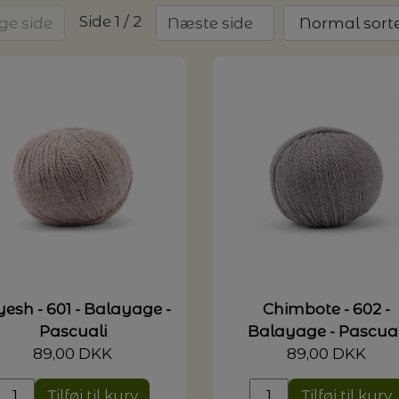
Side 1 / 2
ige side
Næste side
G MILJØVENLIGE VASKEMIDLER
P
esh - 601 - Balayage -
Chimbote - 602 -
Pascuali
Balayage - Pascual
89,00 DKK
89,00 DKK
Tilføj til kurv
Tilføj til kurv