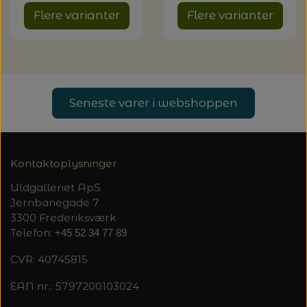
Flere varianter
Flere varianter
Seneste varer i webshoppen
Kontaktoplysninger
Uldgalleriet ApS
Jernbanegade 7
3300 Frederiksværk
Telefon:
+45 52 34 77 89
CVR: 40745815
EAN nr.: 5797200103024