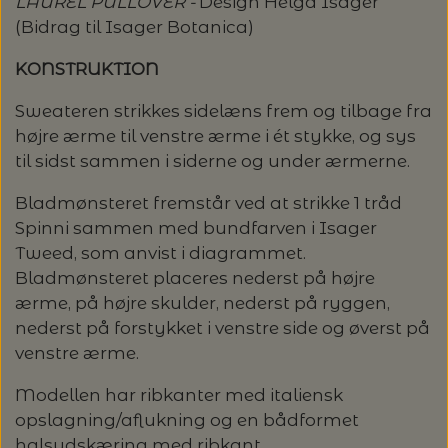
LAUREL PULLOVER -
Design Helga Isager
OMNIOUTIL - JAPANSKE SPANDE -
GLERUPS BØRN OG BABY
TASKER - MUUD LIVING
TØRKLÆDER/SJALER/PONCHOER
ISAGER
ELASTIKKER
STRIKKENÅLE, SYNÅLE OG PUNCHNÅLE
KAREN KLARBÆK
(Bidrag til Isager Botanica)
HACHIMAN
LANG YARNS: CASHMERE CLASSIC - SPAR
ISAGER - ULDSÆBE/WOOLSOAP
30%
TILBEHØR - MUUD LIVING
GLERUPS FILTSÅLER
ISTEX
KONSTRUKTION
GARNVINDER / KRYDSNØGLEAPPARAT
SYTRÅD
KATIA CONCEPT
Sweateren strikkes sidelæns frem og tilbage fra
RAUMA: PETUNIA PIMA BOMULDSGARN
JOJO KNITWEAR - GARNKITS
GARNVINSLER
højre ærme til venstre ærme i ét stykke, og sys
- SPAR 20%
KIT COUTURE - GARN
til sidst sammen i siderne og under ærmerne.
KIT COUTURE
MASKEMARKØRER
PACUALI: SAYAMA - SPAR 15%
KNITTING FOR OLIVE
Bladmønsteret fremstår ved at strikke 1 tråd
Spinni sammen med bundfarven i Isager
LENE HOLME SAMSØE - LEKNIT
MASKESTOPPERE
Tweed, som anvist i diagrammet.
PASCUALI: NEPAL - SPAR 20%
LANG YARNS
Bladmønsteret placeres nederst på højre
MY FAVOURITE THINGS KNITWEAR
ærme, på højre skulder, nederst på ryggen,
MASKEWIRES
PASCULI: SUAVE - SPAR 20%
MONDIAL
nederst på forstykket i venstre side og øverst på
venstre ærme.
ODD ROW
MÅLEBÅND / PINDEMÅLERE
POMP STITCH - BRODERI - SPAR 30-35%
PASCUALI
Modellen har ribkanter med italiensk
PÅ ALLE KITS
OTHER LOOPS
opslagning/aflukning og en bådformet
OPSKRIFTHOLDER FRA KNITPRO -
RAUMA GARN
halsudskæring med ribkant.