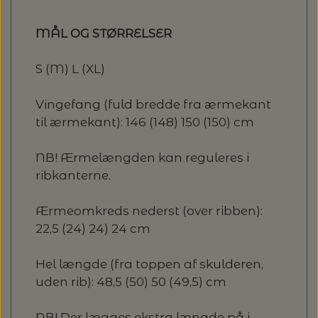
MÅL OG STØRRELSER
S (M) L (XL)
Vingefang (fuld bredde fra ærmekant
til ærmekant): 146 (148) 150 (150) cm
NB! Ærmelængden kan reguleres i
ribkanterne.
Ærmeomkreds nederst (over ribben):
22,5 (24) 24) 24 cm
Hel længde (fra toppen af skulderen,
uden rib): 48,5 (50) 50 (49,5) cm
NB! Der lægges ekstra længde på i