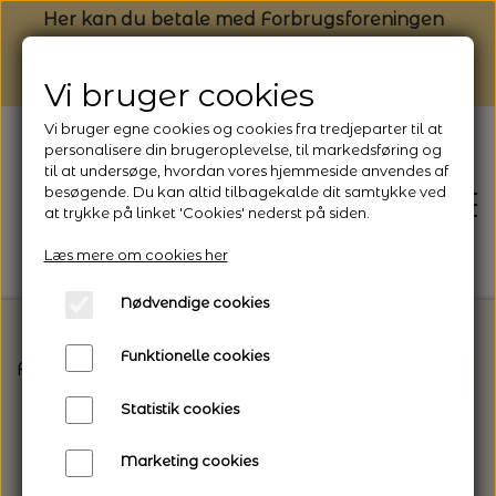
Her kan du betale med Forbrugsforeningen
Vi bruger cookies
Vi bruger egne cookies og cookies fra tredjeparter til at
personalisere din brugeroplevelse, til markedsføring og
til at undersøge, hvordan vores hjemmeside anvendes af
besøgende. Du kan altid tilbagekalde dit samtykke ved
at trykke på linket 'Cookies' nederst på siden.
Læs mere om cookies her
Nødvendige cookies
Funktionelle cookies
Forside
Strikkeopskrifter og strikkekits til dit næs
FORSIDE
Statistik cookies
NYHEDSBREV
Marketing cookies