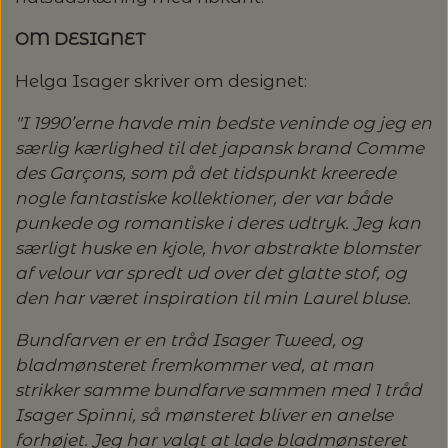
MAGMA
SPAR 40% - GLERUPS STØVLER BØRN (STR.
PETITEKNIT
19 - 23)
OM DESIGNET
PERMIN
SAKSE
Helga Isager skriver om designet:
RAUMA
PERMIN: SPAR 30% PÅ ALLE
SOMMERGARN
STRIKKE- OG SYNÅLE
JULEBRODERIER
"I 1990’erne havde min bedste veninde og jeg en
særlig kærlighed til det japansk brand Comme
SUSIE HAUMANN
des Garçons, som på det tidspunkt kreerede
BALDYRE: UDVALGTE BRODERIER - SPAR
SYTRÅD
nogle fantastiske kollektioner, der var både
20%
punkede og romantiske i deres udtryk. Jeg kan
TRYKLÅSE
særligt huske en kjole, hvor abstrakte blomster
af velour var spredt ud over det glatte stof, og
den har været inspiration til min Laurel bluse.
Bundfarven er en tråd Isager Tweed, og
bladmønsteret fremkommer ved, at man
strikker samme bundfarve sammen med 1 tråd
Isager Spinni, så mønsteret bliver en anelse
forhøjet. Jeg har valgt at lade bladmønsteret