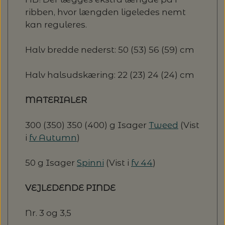
ribben, hvor længden ligeledes nemt
kan reguleres.
Halv bredde nederst: 50 (53) 56 (59) cm
Halv halsudskæring: 22 (23) 24 (24) cm
MATERIALER
300 (350) 350 (400) g Isager
Tweed
(Vist
i
fv Autumn
)
50 g Isager
Spinni
(Vist i
fv 44
)
VEJLEDENDE PINDE
Nr. 3 og 3,5