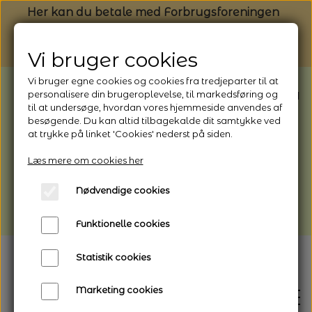
Her kan du betale med Forbrugsforeningen
Vi bruger cookies
Vi bruger egne cookies og cookies fra tredjeparter til at
BEMÆRK: Butikken har ferielukket* fra
personalisere din brugeroplevelse, til markedsføring og
til at undersøge, hvordan vores hjemmeside anvendes af
1/8 - 9/8 - 2026
besøgende. Du kan altid tilbagekalde dit samtykke ved
*Webshoppen er åben og sender hele
at trykke på linket 'Cookies' nederst på siden.
perioden - her kan du også bestille
Læs mere om cookies her
afhentning
Nødvendige cookies
Vi gør opmærksom på, at der kan være lidt
længere leveringstid
Funktionelle cookies
Statistik cookies
Marketing cookies