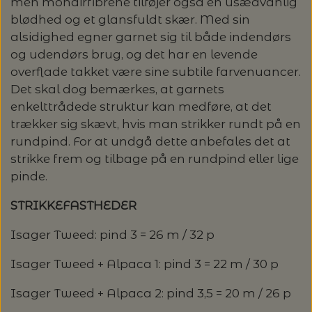
men mohairfibrene tilføjer også en usædvanlig
GARN
blødhed og et glansfuldt skær. Med sin
alsidighed egner garnet sig til både indendørs
KNITTING FOR OLIVE: HEAVY MERINO -
ALLE GARNMÆRKER
og udendørs brug, og det har en levende
OPSKRIFTER / STRIKKEKITS /
SPAR 20%
overflade takket være sine subtile farvenuancer.
BØGER
CAMAROSE
Det skal dog bemærkes, at garnets
LANG YARNS: LIZA - SPAR 30%
enkelttrådede struktur kan medføre, at det
STRIKKEOPSKRIFTER & STRIKKEKITS
trækker sig skævt, hvis man strikker rundt på en
STRIKKETILBEHØR
DESIGN CLUB
LANG YARNS: CASHMERE PREMIUM -
rundpind. For at undgå dette anbefales det at
ANNETTE DANIELSEN
KATEGORI
SPAR 20%
strikke frem og tilbage på en rundpind eller lige
STRIKKEPINDE
DONEGAL - TWEED GARN
BRODERI OG SYTILBEHØR
pinde.
BABY OG BØRN
ANNE VENTZEL
BØGER
TILBUD - SPAR 30% PÅ ALT MUUD LIVING
LANTERN MOON - STRIKKEPINDE
HÆKLING
STRIKKEFASTHEDER
BRODERIGARN
FILCOLANA
RE:DESIGNED, HJEMMESKO
Isager Tweed: pind 3 = 26 m / 32 p
BLUSER/SWEATRE
STRIKKEBØGER
MAGASINER
AEGYOKNIT
RAUMA GARN: FIVEL - SPAR 20%
M.M.
ADDI - RUNDPINDE
HÆKLENÅLE
KNAPPER
BALDYRE - BRODERI
GARNA - GARN
Isager Tweed + Alpaca 1: pind 3 = 22 m / 30 p
RE:DESIGNED - PROJEKTTASKER I LÆDER
CARDIGAN/VESTE/SLIPOVER/JAKKER
LAINE MAGAZINE
CAMAROSE
HÆKLING
KATIA CONCEPT - SPAR 20% PÅ ALLE
BOMULDSKNAPPER - ISAGER
KNITPRO - RUNDPINDE
BØGER OM HÆKLING
SPIL
GAVEKORT
FRU ZIPPE - BRODERI
GEPARD GARN
Isager Tweed + Alpaca 2: pind 3,5 = 20 m / 26 p
KVALITETER