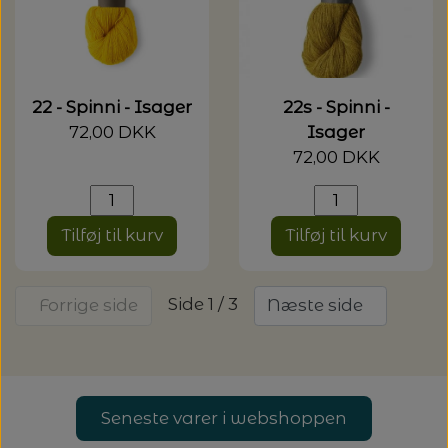
22 - Spinni - Isager
22s - Spinni -
72,00 DKK
Isager
72,00 DKK
Tilføj til kurv
Tilføj til kurv
Side 1 / 3
Forrige side
Næste side
Seneste varer i webshoppen