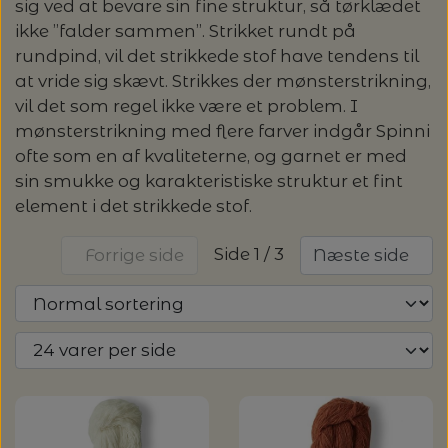
sig ved at bevare sin fine struktur, så tørklædet
GARN
ikke ”falder sammen”. Strikket rundt på
rundpind, vil det strikkede stof have tendens til
KNITTING FOR OLIVE: HEAVY MERINO -
ALLE GARNMÆRKER
at vride sig skævt. Strikkes der mønsterstrikning,
OPSKRIFTER / STRIKKEKITS /
SPAR 20%
vil det som regel ikke være et problem. I
BØGER
CAMAROSE
mønsterstrikning med flere farver indgår Spinni
LANG YARNS: LIZA - SPAR 30%
ofte som en af kvaliteterne, og garnet er med
STRIKKEOPSKRIFTER & STRIKKEKITS
sin smukke og karakteristiske struktur et fint
STRIKKETILBEHØR
DESIGN CLUB
LANG YARNS: CASHMERE PREMIUM -
element i det strikkede stof.
ANNETTE DANIELSEN
KATEGORI
SPAR 20%
STRIKKEPINDE
DONEGAL - TWEED GARN
BRODERI OG SYTILBEHØR
Side 1 / 3
Forrige side
Næste side
BABY OG BØRN
ANNE VENTZEL
BØGER
TILBUD - SPAR 30% PÅ ALT MUUD LIVING
LANTERN MOON - STRIKKEPINDE
HÆKLING
BRODERIGARN
FILCOLANA
RE:DESIGNED, HJEMMESKO
BLUSER/SWEATRE
STRIKKEBØGER
MAGASINER
AEGYOKNIT
RAUMA GARN: FIVEL - SPAR 20%
M.M.
ADDI - RUNDPINDE
HÆKLENÅLE
KNAPPER
BALDYRE - BRODERI
GARNA - GARN
RE:DESIGNED - PROJEKTTASKER I LÆDER
CARDIGAN/VESTE/SLIPOVER/JAKKER
LAINE MAGAZINE
CAMAROSE
HÆKLING
KATIA CONCEPT - SPAR 20% PÅ ALLE
BOMULDSKNAPPER - ISAGER
KNITPRO - RUNDPINDE
BØGER OM HÆKLING
SPIL
GAVEKORT
FRU ZIPPE - BRODERI
GEPARD GARN
KVALITETER