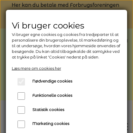
Her kan du betale med Forbrugsforeningen
Vi bruger cookies
Vi bruger egne cookies og cookies fra tredjeparter til at
BEMÆRK: Butikken har ferielukket* fra
personalisere din brugeroplevelse, til markedsføring og
til at undersøge, hvordan vores hjemmeside anvendes af
1/8 - 9/8 - 2026
besøgende. Du kan altid tilbagekalde dit samtykke ved
*Webshoppen er åben og sender hele
at trykke på linket 'Cookies' nederst på siden.
perioden - her kan du også bestille
Læs mere om cookies her
afhentning
Nødvendige cookies
Vi gør opmærksom på, at der kan være lidt
længere leveringstid
Funktionelle cookies
Statistik cookies
Marketing cookies