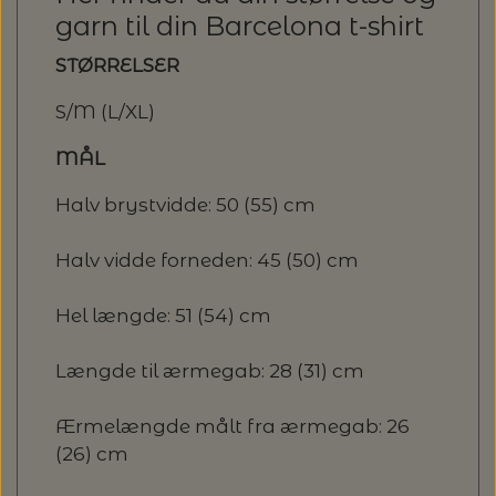
20%
garn til din Barcelona t-shirt
TRYKLÅSE
STØRRELSER
S/M (L/XL)
MÅL
Halv brystvidde: 50 (55) cm
Halv vidde forneden: 45 (50) cm
Hel længde: 51 (54) cm
Længde til ærmegab: 28 (31) cm
Ærmelængde målt fra ærmegab: 26
(26) cm