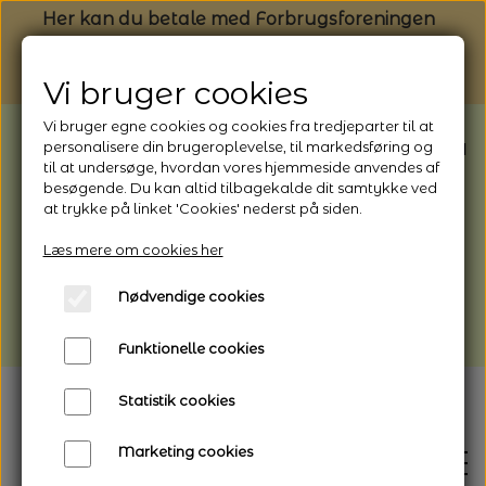
Her kan du betale med Forbrugsforeningen
Vi bruger cookies
Vi bruger egne cookies og cookies fra tredjeparter til at
BEMÆRK: Butikken har ferielukket* fra
personalisere din brugeroplevelse, til markedsføring og
til at undersøge, hvordan vores hjemmeside anvendes af
1/8 - 9/8 - 2026
besøgende. Du kan altid tilbagekalde dit samtykke ved
*Webshoppen er åben og sender hele
at trykke på linket 'Cookies' nederst på siden.
perioden - her kan du også bestille
Læs mere om cookies her
afhentning
Nødvendige cookies
Vi gør opmærksom på, at der kan være lidt
længere leveringstid
Funktionelle cookies
Statistik cookies
Marketing cookies