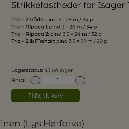
Strikkefastheder for Isager T
G MILJØVENLIGE VASKEMIDLER
Trio – 2 tråde:
pind 3 = 26 m / 34 p
Trio + Alpaca 1:
pind 3 = 26 m / 34 p
Trio + Alpaca 2:
pind 3,5 = 24 m / 32 p
Trio + Silk Mohair:
pind 3,5 = 22 m / 28 p
P
Lagerstatus:
43 på lager
Antal
Tilføj til kurv
 Linen (Lys Hørfarve)