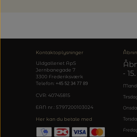
Kontaktoplysninger
Åbnin
Åbn
Uldgalleriet ApS
Jernbanegade 7
- 1
3300 Frederiksværk
Telefon:
+45 52 34 77 89
Mandag
CVR: 40745815
Tirsdag
EAN nr.: 5797200103024
Onsda
Her kan du betale med
Torsda
Fredag