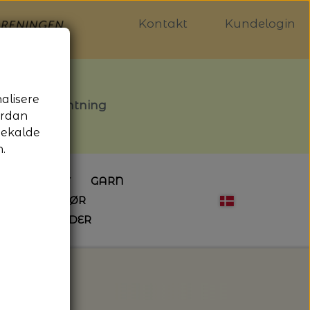
Kontakt
Kundelogin
nalisere
stille afhentning
ordan
gekalde
.
LDGALLERIET
GARN
OG SYTILBEHØR
ÅBNINGSTIDER
HÆKLING
MAGASINER
EBØGER
HÆKLENÅLE
LAINE MAGAZINE
 - UDE OG INDE
ESKO
NG
BØGER OM HÆKLING
1 - Isager