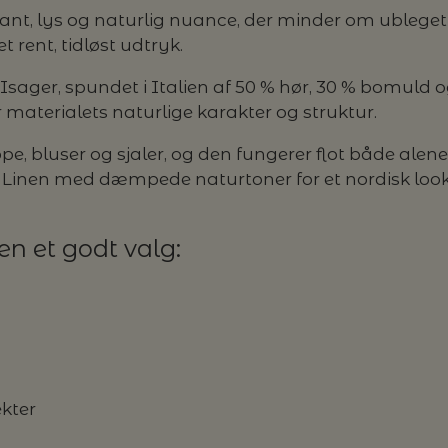
egant, lys og naturlig nuance, der minder om ubleget 
t rent, tidløst udtryk.
a Isager, spundet i Italien af 50 % hør, 30 % bomuld o
materialets naturlige karakter og struktur.
oppe, bluser og sjaler, og den fungerer flot både al
 Linen med dæmpede naturtoner for et nordisk look
nen et godt valg:
ekter