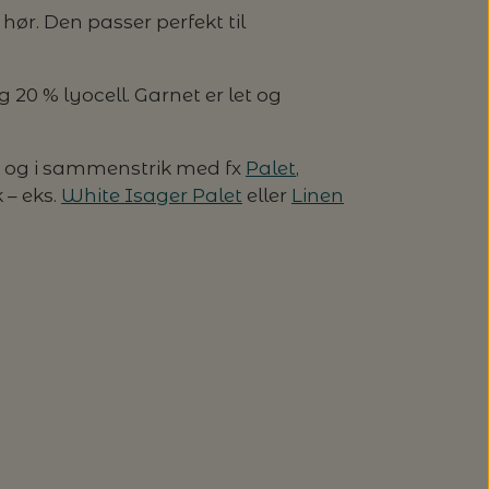
hør. Den passer perfekt til
g 20 % lyocell. Garnet er let og
ene og i sammenstrik med fx
Palet
,
 – eks.
White Isager Palet
eller
Linen