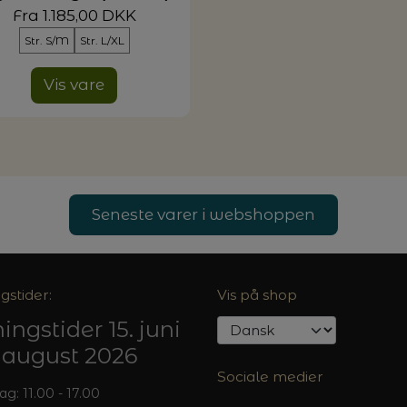
Fra 1.185,00 DKK
Str. S/M
Str. L/XL
G MILJØVENLIGE VASKEMIDLER
Vis vare
P
Seneste varer i webshoppen
gstider:
Vis på shop
ingstider 15. juni
5. august 2026
Sociale medier
: 11.00 - 17.00