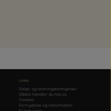
Links
Salgs- og leveringsbetingelser
Sådan handler du hos os
Cookies
Fortrydelse og reklamation
Kunde login