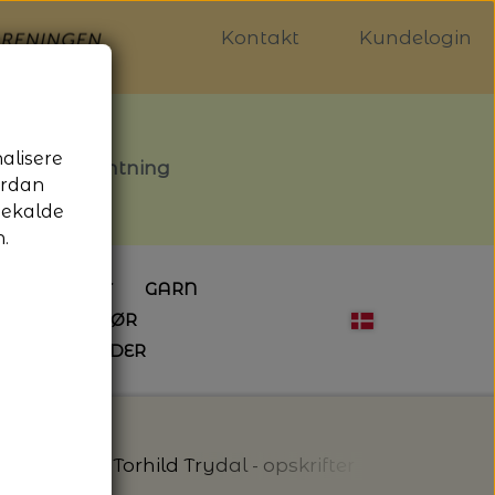
Kontakt
Kundelogin
nalisere
stille afhentning
ordan
gekalde
.
LDGALLERIET
GARN
OG SYTILBEHØR
ÅBNINGSTIDER
HÆKLING
MAGASINER
EBØGER
HÆKLENÅLE
LAINE MAGAZINE
 - UDE OG INDE
ESKO
NG
BØGER OM HÆKLING
s
Designer Torhild Trydal - opskrifter