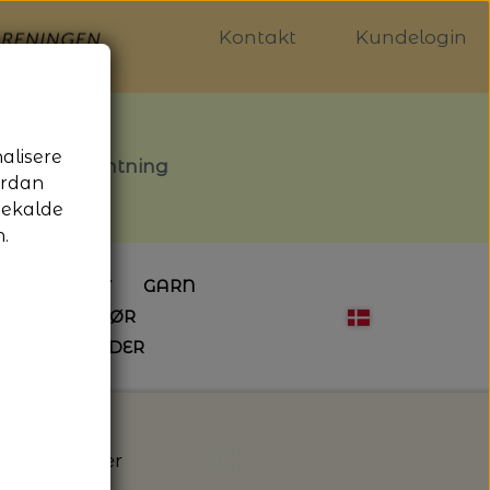
Kontakt
Kundelogin
nalisere
stille afhentning
ordan
gekalde
.
LDGALLERIET
GARN
OG SYTILBEHØR
ÅBNINGSTIDER
HÆKLING
MAGASINER
EBØGER
HÆKLENÅLE
LAINE MAGAZINE
 - UDE OG INDE
ESKO
NG
BØGER OM HÆKLING
weed - Isager