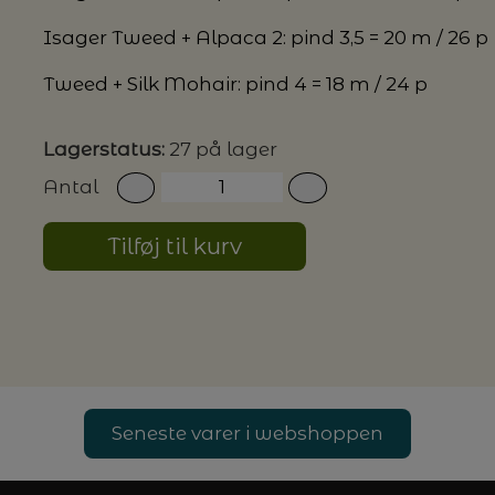
Isager Tweed + Alpaca 2: pind 3,5 = 20 m / 26 p
G MILJØVENLIGE VASKEMIDLER
Tweed + Silk Mohair: pind 4 = 18 m / 24 p
Lagerstatus:
27 på lager
P
Antal
Tilføj til kurv
Seneste varer i webshoppen