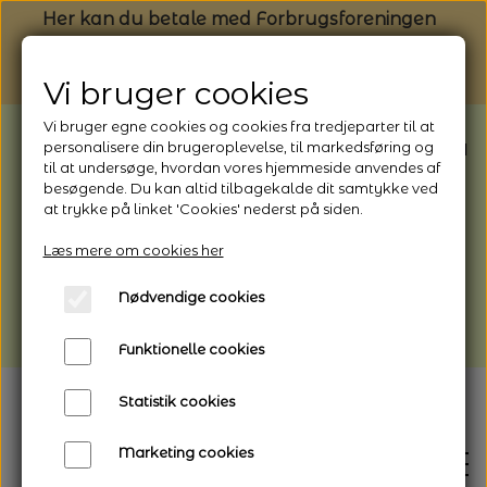
Her kan du betale med Forbrugsforeningen
Vi bruger cookies
Vi bruger egne cookies og cookies fra tredjeparter til at
BEMÆRK: Butikken har ferielukket* fra
personalisere din brugeroplevelse, til markedsføring og
til at undersøge, hvordan vores hjemmeside anvendes af
1/8 - 9/8 - 2026
besøgende. Du kan altid tilbagekalde dit samtykke ved
*Webshoppen er åben og sender hele
at trykke på linket 'Cookies' nederst på siden.
perioden - her kan du også bestille
Læs mere om cookies her
afhentning
Nødvendige cookies
Vi gør opmærksom på, at der kan være lidt
længere leveringstid
Funktionelle cookies
Statistik cookies
Marketing cookies