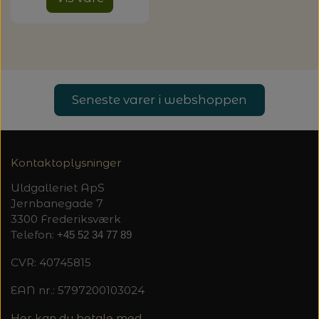
Seneste varer i webshoppen
Kontaktoplysninger
Uldgalleriet ApS
Jernbanegade 7
3300 Frederiksværk
Telefon:
+45 52 34 77 89
CVR: 40745815
EAN nr.: 5797200103024
Her kan du betale med