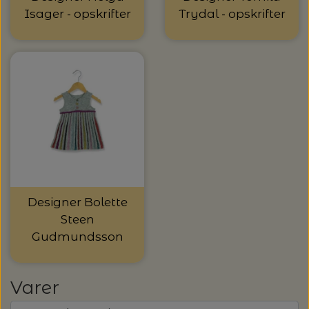
20%
Isager - opskrifter
Trydal - opskrifter
TRYKLÅSE
Designer Bolette
Steen
Gudmundsson
Varer