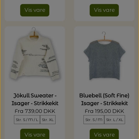
Vis vare
Vis vare
Jökull Sweater -
Bluebell (Soft Fine)
Isager - Strikkekit
Isager - Strikkekit
Fra 739,00 DKK
Fra 195,00 DKK
Str. S / M / L
Str. XL
Str. S / M
Str. L / XL
Vis vare
Vis vare