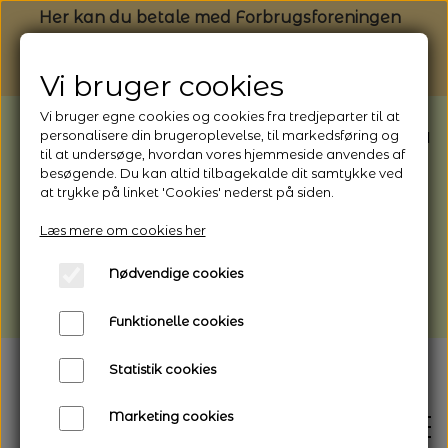
Her kan du betale med Forbrugsforeningen
Vi bruger cookies
Vi bruger egne cookies og cookies fra tredjeparter til at
BEMÆRK: Butikken har ferielukket* fra
personalisere din brugeroplevelse, til markedsføring og
til at undersøge, hvordan vores hjemmeside anvendes af
1/8 - 9/8 - 2026
besøgende. Du kan altid tilbagekalde dit samtykke ved
*Webshoppen er åben og sender hele
at trykke på linket 'Cookies' nederst på siden.
perioden - her kan du også bestille
Læs mere om cookies her
afhentning
Nødvendige cookies
Vi gør opmærksom på, at der kan være lidt
længere leveringstid
Funktionelle cookies
Statistik cookies
Marketing cookies