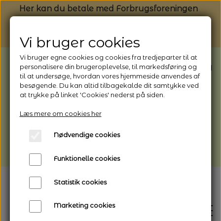
Her kan du betale med Forbrugsforeningen
Vi bruger cookies
Vi bruger egne cookies og cookies fra tredjeparter til at
BEMÆRK: Butikken har ferielukket* fra
personalisere din brugeroplevelse, til markedsføring og
til at undersøge, hvordan vores hjemmeside anvendes af
1/8 - 9/8 - 2026
besøgende. Du kan altid tilbagekalde dit samtykke ved
*Webshoppen er åben og sender hele
at trykke på linket 'Cookies' nederst på siden.
perioden - her kan du også bestille
Læs mere om cookies her
afhentning
Nødvendige cookies
Vi gør opmærksom på, at der kan være lidt
længere leveringstid
Funktionelle cookies
Statistik cookies
Marketing cookies