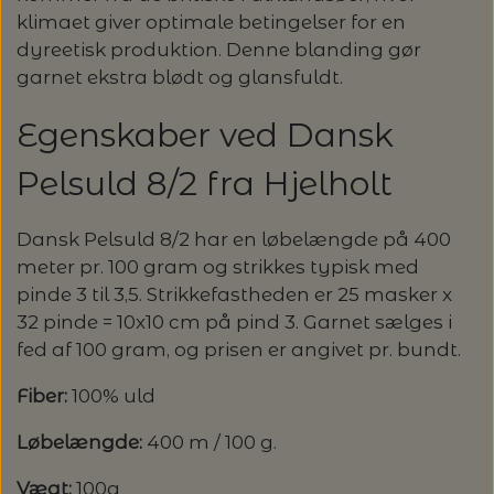
GLERUPS HJEMMESKO
FILCOLANA
HELE SÆT
klimaet giver optimale betingelser for en
KNITPRO - UDSKIFTELIGE RUNDP. &
GLERUP YATZY - SINGLE SÆT M.
ULDSÆBE
POMP STICH
HJELHOLT
OM OS
LANG YARNS: CARPE DIEM - SPAR 20%
dyreetisk produktion. Denne blanding gør
TERNINGER
WIRES
HAFLINGER SKO - UDE OG INDE
GLERUPS SKO
garnet ekstra blødt og glansfuldt.
HANNE LARSEN STRIK
HERREMODELLER
SONETT – ØKOLOGISK SÆBE OG
ADDI-TO-GO
VERVACO - PÅTEGNET BRODERI
ISAGER
LANG YARNS: VAYA - SPAR 20%
KONTAKT
GLERUP YATZY - DOUBLE SÆT M.
MILJØVENLIGE VASKEMIDLER
STRØMPEPINDE
Egenskaber ved Dansk
SILKEBORG ULDSPINDERI
VOKSEN HJEMMESKO
GLERUPS TØFFEL
TERNINGER
HANNE RIMMEN DESIGN
T-SHIRTS OG TOP
COCOKNITS
PERMIN - BRODERI
ISTEX - LOPI
STRIKKEBØGER PÅ TILBUD
Pelsuld 8/2 fra Hjelholt
UDSKIFTELIGE RUNDPINDESÆT
EUCALAN
ÅBNINGSTIDER
GLERUPS STØVLE
MUUD LIVING
PLAIDER
TILBEHØR
HJELHOLT
BLOCKERSÆT/BLOKKESÆT
SAKSE
ITO GARN
LANG YARNS: SPAR 20% - DESIRE
Dansk Pelsuld 8/2 har en løbelængde på 400
HJELHOLTS ULDVASK
ADDI-CRASY-TRIO
meter pr. 100 gram og strikkes typisk med
OMNIOUTIL - JAPANSKE SPANDE -
GLERUPS BØRN OG BABY
TASKER - MUUD LIVING
TØRKLÆDER/SJALER/PONCHOER
ISAGER
ELASTIKKER
STRIKKENÅLE, SYNÅLE OG PUNCHNÅLE
KAREN KLARBÆK
pinde 3 til 3,5. Strikkefastheden er 25 masker x
HACHIMAN
LANG YARNS: CASHMERE CLASSIC - SPAR
ISAGER - ULDSÆBE/WOOLSOAP
32 pinde = 10x10 cm på pind 3. Garnet sælges i
30%
TILBEHØR - MUUD LIVING
GLERUPS FILTSÅLER
ISTEX
GARNVINDER / KRYDSNØGLEAPPARAT
fed af 100 gram, og prisen er angivet pr. bundt.
SYTRÅD
KATIA CONCEPT
RAUMA: PETUNIA PIMA BOMULDSGARN
Fiber:
100% uld
JOJO KNITWEAR - GARNKITS
GARNVINSLER
- SPAR 20%
KIT COUTURE - GARN
Løbelængde:
400 m / 100 g.
KIT COUTURE
MASKEMARKØRER
PACUALI: SAYAMA - SPAR 15%
Vægt:
100g
KNITTING FOR OLIVE