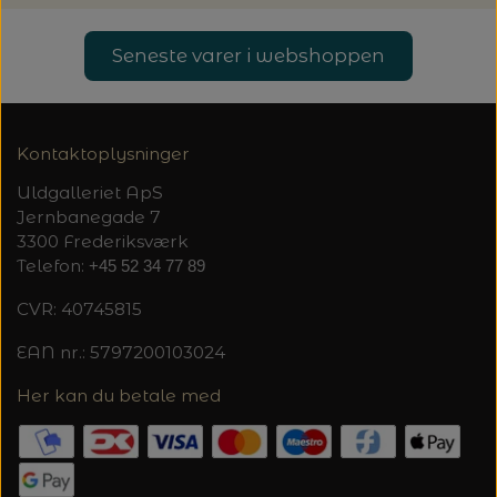
Seneste varer i webshoppen
Kontaktoplysninger
Uldgalleriet ApS
Jernbanegade 7
3300 Frederiksværk
Telefon:
+45 52 34 77 89
CVR: 40745815
EAN nr.: 5797200103024
Her kan du betale med