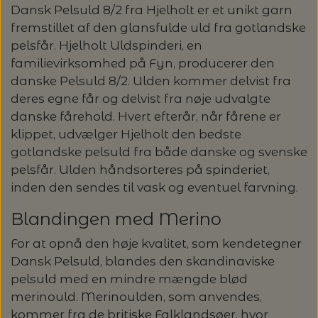
Dansk Pelsuld 8/2 fra Hjelholt er et unikt garn
GARN
fremstillet af den glansfulde uld fra gotlandske
KNITTING FOR OLIVE: HEAVY MERINO -
pelsfår. Hjelholt Uldspinderi, en
ALLE GARNMÆRKER
OPSKRIFTER / STRIKKEKITS /
SPAR 20%
familievirksomhed på Fyn, producerer den
danske Pelsuld 8/2. Ulden kommer delvist fra
BØGER
CAMAROSE
deres egne får og delvist fra nøje udvalgte
LANG YARNS: LIZA - SPAR 30%
danske fårehold. Hvert efterår, når fårene er
STRIKKEOPSKRIFTER & STRIKKEKITS
STRIKKETILBEHØR
DESIGN CLUB
klippet, udvælger Hjelholt den bedste
LANG YARNS: CASHMERE PREMIUM -
gotlandske pelsuld fra både danske og svenske
ANNETTE DANIELSEN
KATEGORI
SPAR 20%
STRIKKEPINDE
pelsfår. Ulden håndsorteres på spinderiet,
DONEGAL - TWEED GARN
BRODERI OG SYTILBEHØR
inden den sendes til vask og eventuel farvning.
BABY OG BØRN
ANNE VENTZEL
BØGER
TILBUD - SPAR 30% PÅ ALT MUUD LIVING
LANTERN MOON - STRIKKEPINDE
HÆKLING
BRODERIGARN
FILCOLANA
Blandingen med Merino
RE:DESIGNED, HJEMMESKO
BLUSER/SWEATRE
STRIKKEBØGER
MAGASINER
AEGYOKNIT
For at opnå den høje kvalitet, som kendetegner
RAUMA GARN: FIVEL - SPAR 20%
M.M.
ADDI - RUNDPINDE
HÆKLENÅLE
KNAPPER
BALDYRE - BRODERI
GARNA - GARN
Dansk Pelsuld, blandes den skandinaviske
pelsuld med en mindre mængde blød
RE:DESIGNED - PROJEKTTASKER I LÆDER
CARDIGAN/VESTE/SLIPOVER/JAKKER
LAINE MAGAZINE
CAMAROSE
HÆKLING
KATIA CONCEPT - SPAR 20% PÅ ALLE
BOMULDSKNAPPER - ISAGER
KNITPRO - RUNDPINDE
BØGER OM HÆKLING
SPIL
GAVEKORT
FRU ZIPPE - BRODERI
merinould. Merinoulden, som anvendes,
GEPARD GARN
KVALITETER
kommer fra de britiske Falklandsøer, hvor