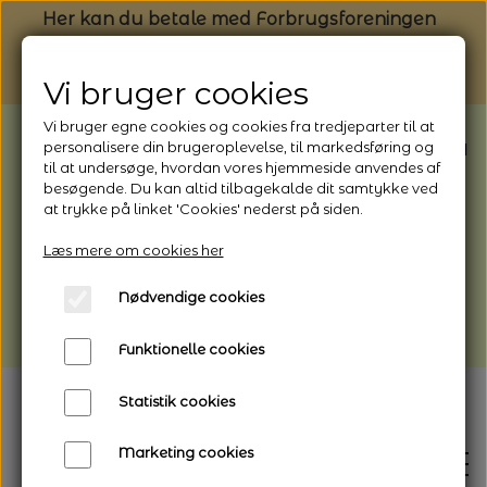
Her kan du betale med Forbrugsforeningen
Vi bruger cookies
Vi bruger egne cookies og cookies fra tredjeparter til at
BEMÆRK: Butikken har ferielukket* fra
personalisere din brugeroplevelse, til markedsføring og
til at undersøge, hvordan vores hjemmeside anvendes af
1/8 - 9/8 - 2026
besøgende. Du kan altid tilbagekalde dit samtykke ved
*Webshoppen er åben og sender hele
at trykke på linket 'Cookies' nederst på siden.
perioden - her kan du også bestille
Læs mere om cookies her
afhentning
Nødvendige cookies
Vi gør opmærksom på, at der kan være lidt
længere leveringstid
Funktionelle cookies
Statistik cookies
Marketing cookies