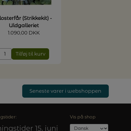
losterfår (Strikkekit) -
Uldgalleriet
1.090,00 DKK
Tilføj til kurv
Seneste varer i webshoppen
gstider:
Vis på shop
ingstider 15. juni