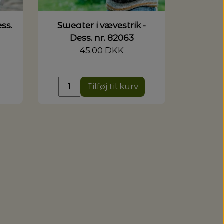
ss.
Sweater i vævestrik -
Dess. nr. 82063
)
45,00 DKK
Tilføj til kurv