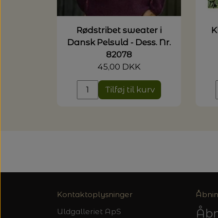
Rødstribet sweater i
K
Dansk Pelsuld - Dess. Nr.
82078
45,00 DKK
Tilføj til kurv
Kontaktoplysninger
Åbnin
Åbn
Uldgalleriet ApS