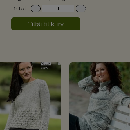
Antal
G MILJØVENLIGE VASKEMIDLER
Tilføj til kurv
P