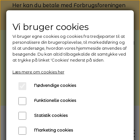
Her kan du betale med Forbrugsforeningen
Vi bruger cookies
Vi bruger egne cookies og cookies fra tredjeparter til at
BEMÆRK: Butikken har ferielukket* fra
personalisere din brugeroplevelse, til markedsføring og
til at undersøge, hvordan vores hjemmeside anvendes af
1/8 - 9/8 - 2026
besøgende. Du kan altid tilbagekalde dit samtykke ved
*Webshoppen er åben og sender hele
at trykke på linket 'Cookies' nederst på siden.
perioden - her kan du også bestille
Læs mere om cookies her
afhentning
Nødvendige cookies
Vi gør opmærksom på, at der kan være lidt
længere leveringstid
Funktionelle cookies
Statistik cookies
Marketing cookies