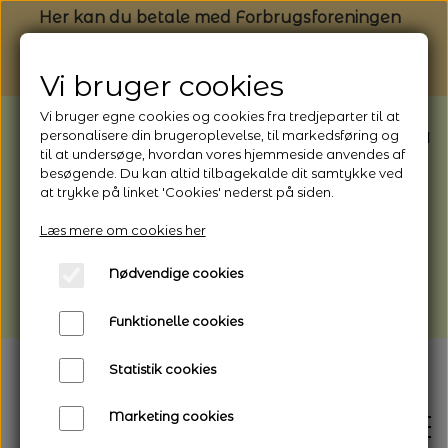
Her kan du betale med Forbrugsforeningen
Vi bruger cookies
Vi bruger egne cookies og cookies fra tredjeparter til at
BEMÆRK: Butikken har ferielukket* fra
personalisere din brugeroplevelse, til markedsføring og
til at undersøge, hvordan vores hjemmeside anvendes af
1/8 - 9/8 - 2026
besøgende. Du kan altid tilbagekalde dit samtykke ved
*Webshoppen er åben og sender hele
at trykke på linket 'Cookies' nederst på siden.
perioden - her kan du også bestille
Læs mere om cookies her
afhentning
Nødvendige cookies
Vi gør opmærksom på, at der kan være lidt
længere leveringstid
Funktionelle cookies
Statistik cookies
Marketing cookies