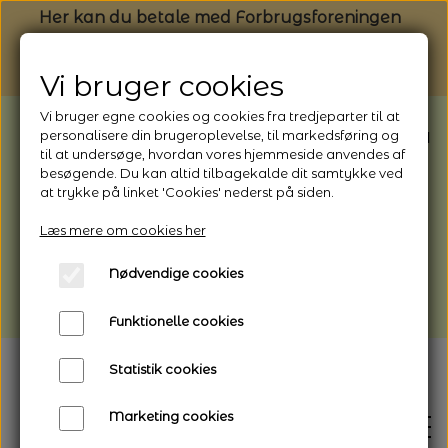
Her kan du betale med Forbrugsforeningen
Vi bruger cookies
Vi bruger egne cookies og cookies fra tredjeparter til at
BEMÆRK: Butikken har ferielukket* fra
personalisere din brugeroplevelse, til markedsføring og
til at undersøge, hvordan vores hjemmeside anvendes af
1/8 - 9/8 - 2026
besøgende. Du kan altid tilbagekalde dit samtykke ved
*Webshoppen er åben og sender hele
at trykke på linket 'Cookies' nederst på siden.
perioden - her kan du også bestille
Læs mere om cookies her
afhentning
Nødvendige cookies
Vi gør opmærksom på, at der kan være lidt
længere leveringstid
Funktionelle cookies
Statistik cookies
Marketing cookies