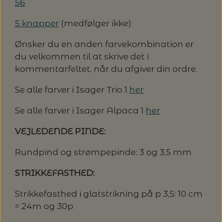
20%
56
TRYKLÅSE
5 knapper
(medfølger ikke)
Ønsker du en anden farvekombination er
du velkommen til at skrive det i
kommentarfeltet, når du afgiver din ordre.
Se alle farver i Isager Trio 1
her
Se alle farver i Isager Alpaca 1
her
VEJLEDENDE PINDE:
Rundpind og strømpepinde: 3 og 3,5 mm
STRIKKEFASTHED:
Strikkefasthed i glatstrikning på p 3,5: 10 cm
= 24m og 30p