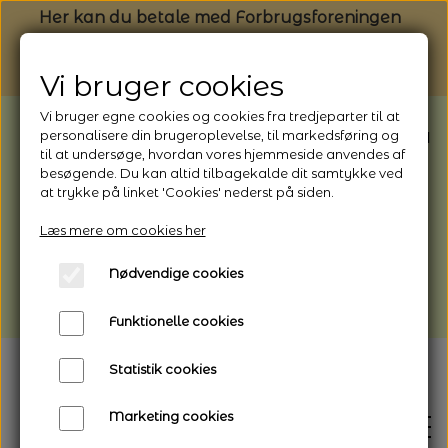
Her kan du betale med Forbrugsforeningen
Vi bruger cookies
Vi bruger egne cookies og cookies fra tredjeparter til at
BEMÆRK: Butikken har ferielukket* fra
personalisere din brugeroplevelse, til markedsføring og
til at undersøge, hvordan vores hjemmeside anvendes af
1/8 - 9/8 - 2026
besøgende. Du kan altid tilbagekalde dit samtykke ved
*Webshoppen er åben og sender hele
at trykke på linket 'Cookies' nederst på siden.
perioden - her kan du også bestille
Læs mere om cookies her
afhentning
Nødvendige cookies
Vi gør opmærksom på, at der kan være lidt
længere leveringstid
Funktionelle cookies
Statistik cookies
Marketing cookies