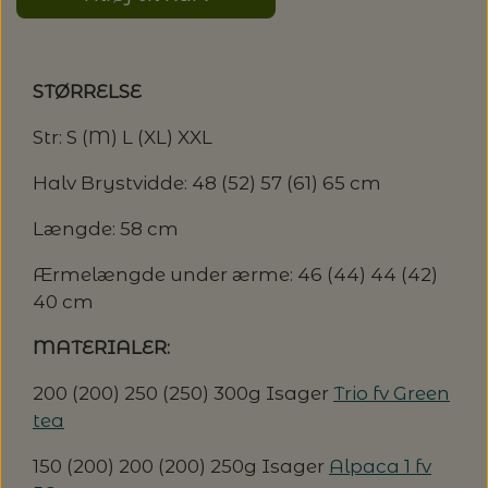
LENE HOLME SAMSØE - LEKNIT
MASKESTOPPERE
PASCUALI: NEPAL - SPAR 20%
LANG YARNS
STØRRELSE
MY FAVOURITE THINGS KNITWEAR
MASKEWIRES
PASCULI: SUAVE - SPAR 20%
MONDIAL
Str: S (M) L (XL) XXL
ODD ROW
MÅLEBÅND / PINDEMÅLERE
Halv Brystvidde: 48 (52) 57 (61) 65 cm
POMP STITCH - BRODERI - SPAR 30-35%
PASCUALI
PÅ ALLE KITS
Længde: 58 cm
OTHER LOOPS
OPSKRIFTHOLDER FRA KNITPRO -
RAUMA GARN
MAGMA
Ærmelængde under ærme: 46 (44) 44 (42)
SPAR 40% - GLERUPS STØVLER BØRN (STR.
PETITEKNIT
40 cm
19 - 23)
PERMIN
SAKSE
MATERIALER:
RAUMA
PERMIN: SPAR 30% PÅ ALLE
SOMMERGARN
200 (200) 250 (250) 300g Isager
Trio fv Green
STRIKKE- OG SYNÅLE
JULEBRODERIER
tea
SUSIE HAUMANN
BALDYRE: UDVALGTE BRODERIER - SPAR
SYTRÅD
150 (200) 200 (200) 250g Isager
Alpaca 1 fv