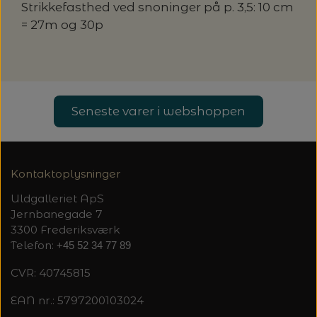
Strikkefasthed ved snoninger på p. 3,5: 10 cm
= 27m og 30p
Seneste varer i webshoppen
Kontaktoplysninger
Uldgalleriet ApS
Jernbanegade 7
3300 Frederiksværk
Telefon:
+45 52 34 77 89
CVR: 40745815
EAN nr.: 5797200103024