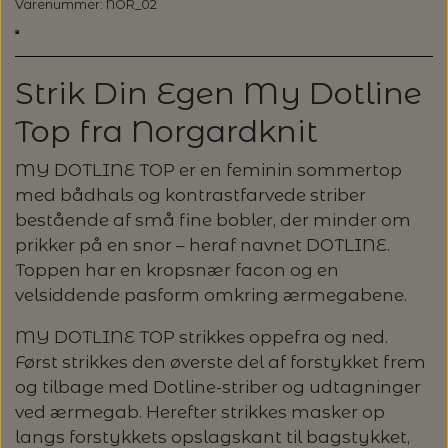
Varenummer: NOR_02
GLERUPS HJEMMESKO
FILCOLANA
HELE SÆT
KNITPRO - UDSKIFTELIGE RUNDP. &
GLERUP YATZY - SINGLE SÆT M.
ULDSÆBE
POMP STICH
HJELHOLT
OM OS
LANG YARNS: CARPE DIEM - SPAR 20%
TERNINGER
WIRES
HAFLINGER SKO - UDE OG INDE
GLERUPS SKO
HANNE LARSEN STRIK
HERREMODELLER
SONETT – ØKOLOGISK SÆBE OG
ADDI-TO-GO
Strik Din Egen My Dotline
VERVACO - PÅTEGNET BRODERI
ISAGER
LANG YARNS: VAYA - SPAR 20%
KONTAKT
GLERUP YATZY - DOUBLE SÆT M.
MILJØVENLIGE VASKEMIDLER
STRØMPEPINDE
Top fra Norgardknit
SILKEBORG ULDSPINDERI
VOKSEN HJEMMESKO
GLERUPS TØFFEL
TERNINGER
HANNE RIMMEN DESIGN
T-SHIRTS OG TOP
COCOKNITS
PERMIN - BRODERI
ISTEX - LOPI
STRIKKEBØGER PÅ TILBUD
UDSKIFTELIGE RUNDPINDESÆT
EUCALAN
ÅBNINGSTIDER
MY DOTLINE TOP er en feminin sommertop
GLERUPS STØVLE
MUUD LIVING
PLAIDER
TILBEHØR
HJELHOLT
med bådhals og kontrastfarvede striber
BLOCKERSÆT/BLOKKESÆT
SAKSE
ITO GARN
LANG YARNS: SPAR 20% - DESIRE
bestående af små fine bobler, der minder om
HJELHOLTS ULDVASK
ADDI-CRASY-TRIO
prikker på en snor – heraf navnet DOTLINE.
OMNIOUTIL - JAPANSKE SPANDE -
GLERUPS BØRN OG BABY
TASKER - MUUD LIVING
TØRKLÆDER/SJALER/PONCHOER
ISAGER
ELASTIKKER
STRIKKENÅLE, SYNÅLE OG PUNCHNÅLE
KAREN KLARBÆK
Toppen har en kropsnær facon og en
HACHIMAN
LANG YARNS: CASHMERE CLASSIC - SPAR
ISAGER - ULDSÆBE/WOOLSOAP
velsiddende pasform omkring ærmegabene.
30%
TILBEHØR - MUUD LIVING
GLERUPS FILTSÅLER
ISTEX
GARNVINDER / KRYDSNØGLEAPPARAT
SYTRÅD
KATIA CONCEPT
MY DOTLINE TOP strikkes oppefra og ned.
RAUMA: PETUNIA PIMA BOMULDSGARN
Først strikkes den øverste del af forstykket frem
JOJO KNITWEAR - GARNKITS
GARNVINSLER
- SPAR 20%
KIT COUTURE - GARN
og tilbage med Dotline-striber og udtagninger
ved ærmegab. Herefter strikkes masker op
KIT COUTURE
MASKEMARKØRER
langs forstykkets opslagskant til bagstykket,
PACUALI: SAYAMA - SPAR 15%
KNITTING FOR OLIVE