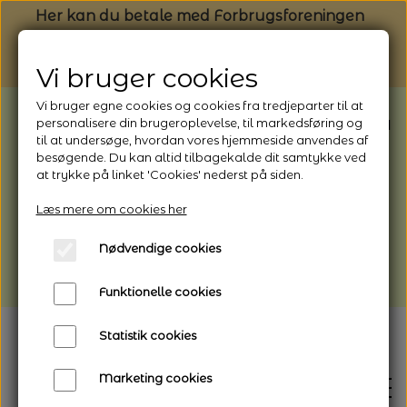
Her kan du betale med Forbrugsforeningen
Vi bruger cookies
Vi bruger egne cookies og cookies fra tredjeparter til at
BEMÆRK: Butikken har ferielukket* fra
personalisere din brugeroplevelse, til markedsføring og
til at undersøge, hvordan vores hjemmeside anvendes af
1/8 - 9/8 - 2026
besøgende. Du kan altid tilbagekalde dit samtykke ved
*Webshoppen er åben og sender hele
at trykke på linket 'Cookies' nederst på siden.
perioden - her kan du også bestille
Læs mere om cookies her
afhentning
Nødvendige cookies
Vi gør opmærksom på, at der kan være lidt
længere leveringstid
Funktionelle cookies
Statistik cookies
Marketing cookies