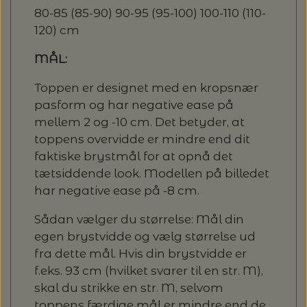
80-85 (85-90) 90-95 (95-100) 100-110 (110-
120) cm
MÅL:
Toppen er designet med en kropsnær
pasform og har negative ease på
mellem 2 og -10 cm. Det betyder, at
toppens overvidde er mindre end dit
faktiske brystmål for at opnå det
tætsiddende look. Modellen på billedet
har negative ease på -8 cm.
Sådan vælger du størrelse: Mål din
egen brystvidde og vælg størrelse ud
fra dette mål. Hvis din brystvidde er
f.eks. 93 cm (hvilket svarer til en str. M),
skal du strikke en str. M, selvom
toppens færdige mål er mindre end de