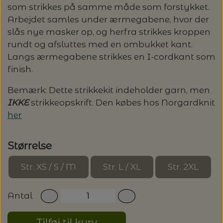
som strikkes på samme måde som forstykket.
LENE HOLME SAMSØE - LEKNIT
Arbejdet samles under ærmegabene, hvor der
MASKESTOPPERE
PASCUALI: NEPAL - SPAR 20%
LANG YARNS
slås nye masker op, og herfra strikkes kroppen
rundt og afsluttes med en ombukket kant.
MY FAVOURITE THINGS KNITWEAR
MASKEWIRES
PASCULI: SUAVE - SPAR 20%
MONDIAL
Langs ærmegabene strikkes en I-cordkant som
finish.
ODD ROW
MÅLEBÅND / PINDEMÅLERE
POMP STITCH - BRODERI - SPAR 30-35%
PASCUALI
Bemærk: Dette strikkekit indeholder garn, men
PÅ ALLE KITS
IKKE
strikkeopskrift. Den købes hos Norgardknit
OTHER LOOPS
OPSKRIFTHOLDER FRA KNITPRO -
RAUMA GARN
her
MAGMA
SPAR 40% - GLERUPS STØVLER BØRN (STR.
PETITEKNIT
19 - 23)
PERMIN
Størrelse
SAKSE
RAUMA
Str. XS / S / M
Str. L / XL
Str. 2XL
PERMIN: SPAR 30% PÅ ALLE
SOMMERGARN
STRIKKE- OG SYNÅLE
JULEBRODERIER
SUSIE HAUMANN
Antal
BALDYRE: UDVALGTE BRODERIER - SPAR
SYTRÅD
Tilføj til kurv