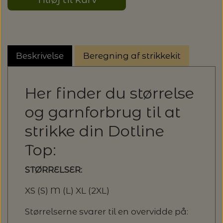
20%
TRYKLÅSE
Beskrivelse
Beregning af strikkekit
Her finder du størrelse
og garnforbrug til at
strikke din Dotline
Top:
STØRRELSER:
XS (S) M (L) XL (2XL)
Størrelserne svarer til en overvidde på: