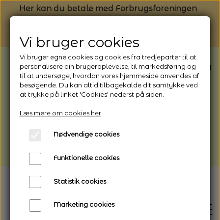
Her kan du betale med Forbrugsforeningen
Vi bruger cookies
Vi bruger egne cookies og cookies fra tredjeparter til at
BEMÆRK: Butikken har ferielukket* fra
personalisere din brugeroplevelse, til markedsføring og
til at undersøge, hvordan vores hjemmeside anvendes af
1/8 - 9/8 - 2026
besøgende. Du kan altid tilbagekalde dit samtykke ved
*Webshoppen er åben og sender hele
at trykke på linket 'Cookies' nederst på siden.
perioden - her kan du også bestille
Læs mere om cookies her
afhentning
Nødvendige cookies
Vi gør opmærksom på, at der kan være lidt
længere leveringstid
Funktionelle cookies
Statistik cookies
Marketing cookies