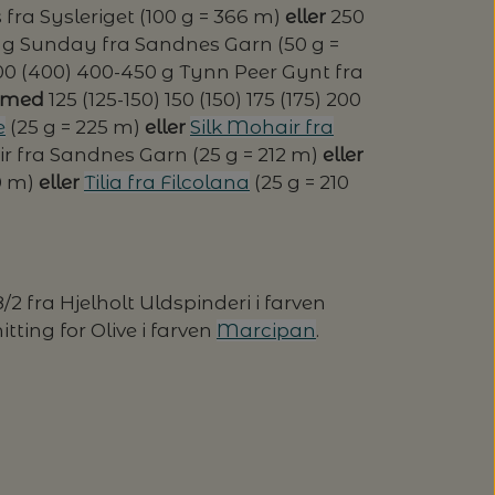
fra Sysleriget (100 g = 366 m)
eller
250
0 g Sunday fra Sandnes Garn (50 g =
400 (400) 400-450 g Tynn Peer Gynt fra
n med
125 (125-150) 150 (150) 175 (175) 200
e
(25 g = 225 m)
eller
Silk Mohair fra
r fra Sandnes Garn (25 g = 212 m)
eller
0 m)
eller
Tilia fra Filcolana
(25 g = 210
2 fra Hjelholt Uldspinderi i farven
ting for Olive i farven
Marcipan
.