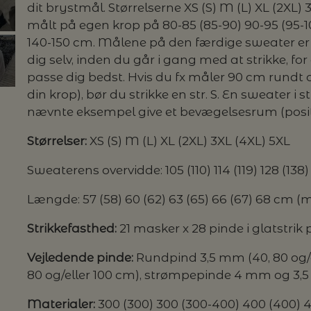
dit brystmål. Størrelserne XS (S) M (L) XL (2XL) 
målt på egen krop på 80-85 (85-90) 90-95 (95-100)
G MILJØVENLIGE VASKEMIDLER
140-150 cm. Målene på den færdige sweater er 
dig selv, inden du går i gang med at strikke, for 
passe dig bedst. Hvis du fx måler 90 cm rundt 
din krop), bør du strikke en str. S. En sweater i st
P
nævnte eksempel give et bevægelsesrum (posit
Størrelser:
XS (S) M (L) XL (2XL) 3XL (4XL) 5XL
Sweaterens overvidde: 105 (110) 114 (119) 128 (138
Længde: 57 (58) 60 (62) 63 (65) 66 (67) 68 cm (
Strikkefasthed:
21 masker x 28 pinde i glatstrik
Vejledende pinde:
Rundpind 3,5 mm (40, 80 og/e
80 og/eller 100 cm), strømpepinde 4 mm og 3
Materialer:
300 (300) 300 (300-400) 400 (400) 