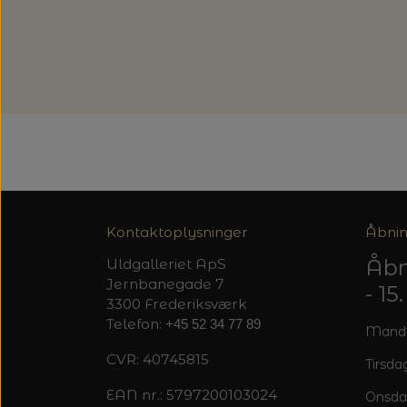
Kontaktoplysninger
Åbnin
Åbn
Uldgalleriet ApS
Jernbanegade 7
- 1
3300 Frederiksværk
Telefon:
+45 52 34 77 89
Mandag
CVR: 40745815
Tirsdag
EAN nr.: 5797200103024
Onsda