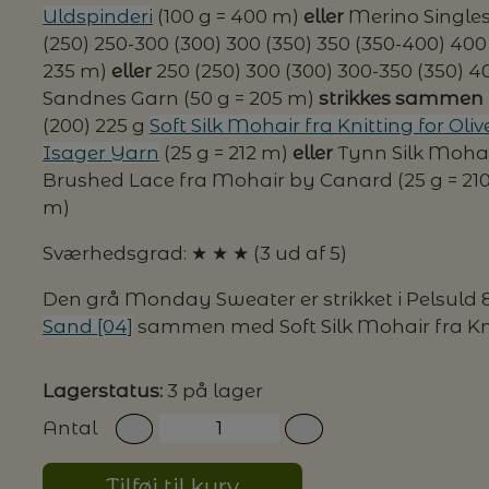
Uldspinderi
(100 g = 400 m)
eller
Merino Singles 
(250) 250-300 (300) 300 (350) 350 (350-400) 40
235 m)
eller
250 (250) 300 (300) 300-350 (350) 
Sandnes Garn (50 g = 205 m)
strikkes samme
(200) 225 g
Soft Silk Mohair fra Knitting for Oliv
Isager Yarn
(25 g = 212 m)
eller
Tynn Silk Mohai
Brushed Lace fra Mohair by Canard (25 g = 21
m)
Sværhedsgrad: ★ ★ ★ (3 ud af 5)
Den grå Monday Sweater er strikket i Pelsuld 8/
Sand [04]
sammen med Soft Silk Mohair fra Knit
Lagerstatus:
3 på lager
Antal
Tilføj til kurv