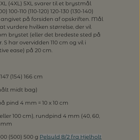
3XL (4XL) 5XL svarer til et brystmål
 100-110 (110-120) 120-130 (130-140)
angivet på forsiden af opskriften. Mål
at vurdere hvilken størrelse, der vil
om brystet (eller det bredeste sted på
r. S har overvidden 110 cm og vil i
ive ease) på 20 cm.
) 147 (154) 166 cm
målt midt bag)
 på pind 4 mm = 10 x 10 cm
ller 100 cm), rundpind 4 mm (40, 60,
,5 mm
400 (500) 500 g
Pelsuld 8/2 fra Hjelholt