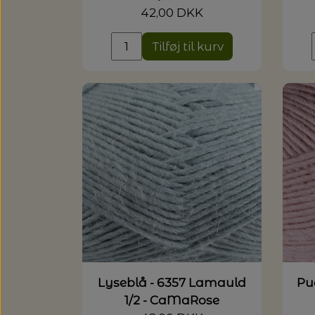
42,00 DKK
Tilføj til kurv
Lyseblå - 6357 Lamauld
Pu
1/2 - CaMaRose