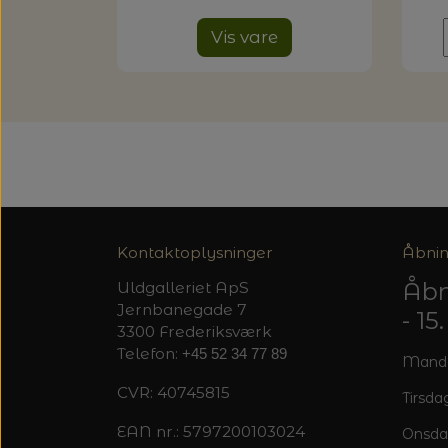
Vis vare
Kontaktoplysninger
Åbnin
Åbn
Uldgalleriet ApS
Jernbanegade 7
- 1
3300 Frederiksværk
Telefon:
+45 52 34 77 89
Mandag
CVR: 40745815
Tirsdag
EAN nr.: 5797200103024
Onsda