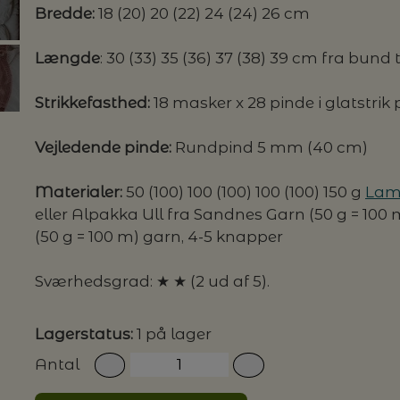
Bredde:
18 (20) 20 (22) 24 (24) 26 cm
G MILJØVENLIGE VASKEMIDLER
Længde
: 30 (33) 35 (36) 37 (38) 39 cm fra bun
Strikkefasthed:
18 masker x 28 pinde i glatstrik
P
Vejledende pinde:
Rundpind 5 mm (40 cm)
Materialer:
50 (100) 100 (100) 100 (100) 150 g
Lam
eller Alpakka Ull fra Sandnes Garn (50 g = 100 
(50 g = 100 m) garn, 4-5 knapper
Sværhedsgrad: ★ ★ (2 ud af 5).
Lagerstatus:
1 på lager
Antal