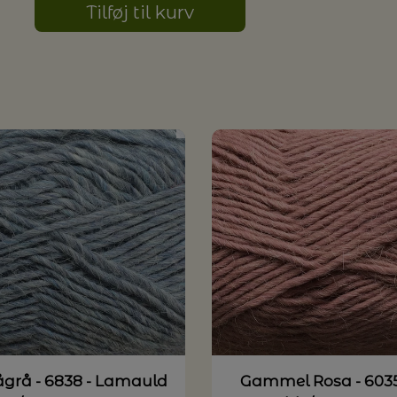
Tilføj til kurv
ågrå - 6838 - Lamauld
Gammel Rosa - 6035