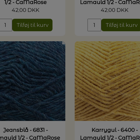
1/2 - CaMaRose
Lamauld 1/2 - CaMaR
42,00 DKK
42,00 DKK
Tilføj til kurv
Tilføj til kurv
Jeansblå - 6831 -
Karrygul - 6400 -
mauld 1/2 - CaMaRose
Lamauld 1/2 - CaMaR