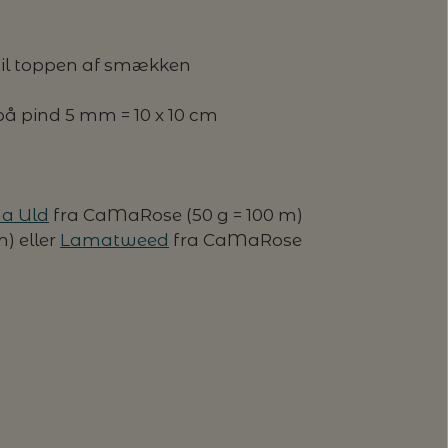
d til toppen af smækken
 på pind 5 mm = 10 x 10 cm
a Uld
fra CaMaRose (50 g = 100 m)
m) eller
Lamatweed
fra CaMaRose