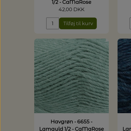
1/2 - CaMaRose
42,00 DKK
Tilføj til kurv
Havgrøn - 6655 -
Lamauld 1/2 - CaMaRose
La