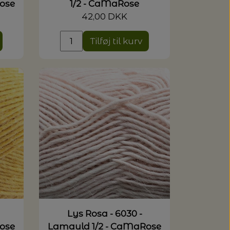
ose
1/2 - CaMaRose
42,00 DKK
Tilføj til kurv
Lys Rosa - 6030 -
ose
Lamauld 1/2 - CaMaRose