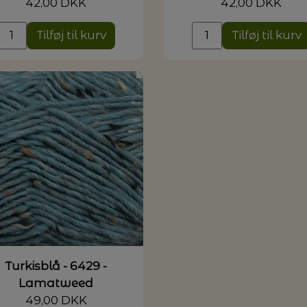
42,00 DKK
42,00 DKK
Tilføj til kurv
Tilføj til kurv
Turkisblå - 6429 -
Lamatweed
49,00 DKK