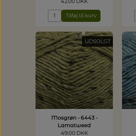
42,00 DKK
Tilføj til kurv
UDSOLGT
Mosgrøn - 6443 -
Lamatweed
49,00 DKK