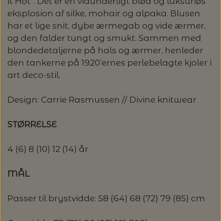
it Hot”. Det er en vidunderligt blød og luksuriøs
OMNIOUTIL - JAPANSKE SPANDE -
GLERUPS BØRN OG BABY
TASKER - MUUD LIVING
TØRKLÆDER/SJALER/PONCHOER
ISAGER
ELASTIKKER
STRIKKENÅLE, SYNÅLE OG PUNCHNÅLE
KAREN KLARBÆK
eksplosion af silke, mohair og alpaka. Blusen
HACHIMAN
LANG YARNS: CASHMERE CLASSIC - SPAR
ISAGER - ULDSÆBE/WOOLSOAP
har et lige snit, dybe ærmegab og vide ærmer,
30%
TILBEHØR - MUUD LIVING
GLERUPS FILTSÅLER
ISTEX
GARNVINDER / KRYDSNØGLEAPPARAT
og den falder tungt og smukt. Sammen med
SYTRÅD
KATIA CONCEPT
blondedetaljerne på hals og ærmer, henleder
RAUMA: PETUNIA PIMA BOMULDSGARN
JOJO KNITWEAR - GARNKITS
den tankerne på 1920’ernes perlebelagte kjoler i
GARNVINSLER
- SPAR 20%
KIT COUTURE - GARN
art deco-stil.
KIT COUTURE
MASKEMARKØRER
PACUALI: SAYAMA - SPAR 15%
KNITTING FOR OLIVE
Design: Carrie Rasmussen // Divine knitwear
LENE HOLME SAMSØE - LEKNIT
MASKESTOPPERE
STØRRELSE
PASCUALI: NEPAL - SPAR 20%
LANG YARNS
MY FAVOURITE THINGS KNITWEAR
4 (6) 8 (10) 12 (14) år
MASKEWIRES
PASCULI: SUAVE - SPAR 20%
MONDIAL
MÅL
ODD ROW
MÅLEBÅND / PINDEMÅLERE
POMP STITCH - BRODERI - SPAR 30-35%
PASCUALI
PÅ ALLE KITS
Passer til brystvidde: 58 (64) 68 (72) 79 (85) cm
OTHER LOOPS
OPSKRIFTHOLDER FRA KNITPRO -
RAUMA GARN