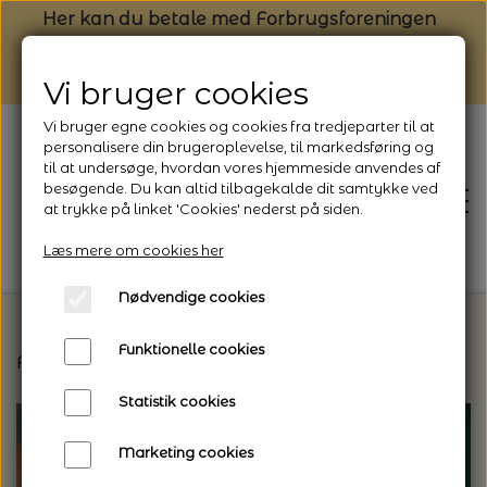
Her kan du betale med Forbrugsforeningen
Vi bruger cookies
Vi bruger egne cookies og cookies fra tredjeparter til at
personalisere din brugeroplevelse, til markedsføring og
til at undersøge, hvordan vores hjemmeside anvendes af
besøgende. Du kan altid tilbagekalde dit samtykke ved
at trykke på linket 'Cookies' nederst på siden.
Læs mere om cookies her
Nødvendige cookies
Funktionelle cookies
Forside
Strikkeopskrifter og strikkekits til dit næs
FORSIDE
Statistik cookies
NYHEDSBREV
Marketing cookies