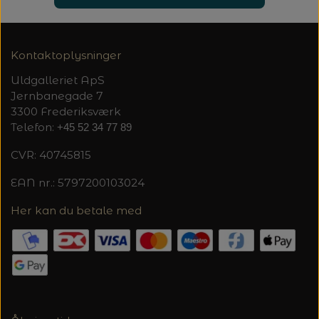
Kontaktoplysninger
Uldgalleriet ApS
Jernbanegade 7
3300 Frederiksværk
Telefon:
+45 52 34 77 89
CVR: 40745815
EAN nr.: 5797200103024
Her kan du betale med