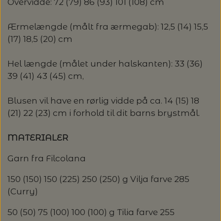
MAGMA
Overvidde: 72 (79) 86 (93) 101 (108) cm
SPAR 40% - GLERUPS STØVLER BØRN (STR.
PETITEKNIT
19 - 23)
PERMIN
Ærmelængde (målt fra ærmegab): 12,5 (14) 15,5
SAKSE
(17) 18,5 (20) cm
RAUMA
PERMIN: SPAR 30% PÅ ALLE
SOMMERGARN
STRIKKE- OG SYNÅLE
JULEBRODERIER
Hel længde (målet under halskanten): 33 (36)
SUSIE HAUMANN
39 (41) 43 (45) cm,
BALDYRE: UDVALGTE BRODERIER - SPAR
SYTRÅD
Blusen vil have en rørlig vidde på ca. 14 (15) 18
20%
(21) 22 (23) cm i forhold til dit barns brystmål.
TRYKLÅSE
MATERIALER
Garn fra Filcolana
150 (150) 150 (225) 250 (250) g Vilja farve 285
(Curry)
50 (50) 75 (100) 100 (100) g Tilia farve 255