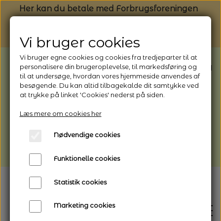
Her kan du betale med Forbrugsforeningen
Vi bruger cookies
Vi bruger egne cookies og cookies fra tredjeparter til at
BEMÆRK: Butikken har ferielukket* fra
personalisere din brugeroplevelse, til markedsføring og
til at undersøge, hvordan vores hjemmeside anvendes af
1/8 - 9/8 - 2026
besøgende. Du kan altid tilbagekalde dit samtykke ved
*Webshoppen er åben og sender hele
at trykke på linket 'Cookies' nederst på siden.
perioden - her kan du også bestille
Læs mere om cookies her
afhentning
Nødvendige cookies
Vi gør opmærksom på, at der kan være lidt
længere leveringstid
Funktionelle cookies
Statistik cookies
Marketing cookies