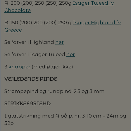
A: 200 (200) 250 (250) 250g
Isager Tweed fv.
Chocolate
LENE HOLME SAMSØE - LEKNIT
MASKESTOPPERE
PASCUALI: NEPAL - SPAR 20%
LANG YARNS
B: 150 (200) 200 (200) 250 g
Isager Highland fv.
MY FAVOURITE THINGS KNITWEAR
Greece
MASKEWIRES
PASCULI: SUAVE - SPAR 20%
MONDIAL
Se farver i Highland
her
ODD ROW
MÅLEBÅND / PINDEMÅLERE
POMP STITCH - BRODERI - SPAR 30-35%
PASCUALI
Se farver i Isager Tweed
her
PÅ ALLE KITS
OTHER LOOPS
OPSKRIFTHOLDER FRA KNITPRO -
3
knapper
(medfølger ikke)
RAUMA GARN
MAGMA
SPAR 40% - GLERUPS STØVLER BØRN (STR.
VEJLEDENDE PINDE
PETITEKNIT
19 - 23)
PERMIN
SAKSE
Strømpepind og rundpind: 2,5 og 3 mm
RAUMA
PERMIN: SPAR 30% PÅ ALLE
SOMMERGARN
STRIKKEFASTEHD
STRIKKE- OG SYNÅLE
JULEBRODERIER
SUSIE HAUMANN
I glatstrikning med A på p. nr. 3: 10 cm = 24m og
32p
BALDYRE: UDVALGTE BRODERIER - SPAR
SYTRÅD