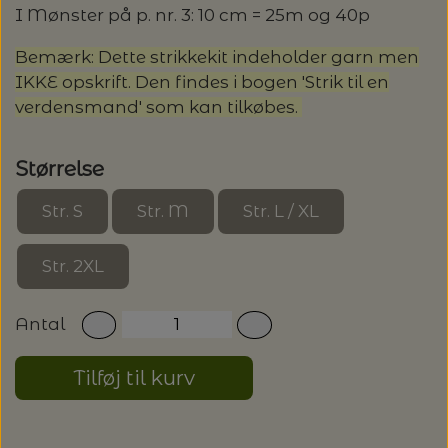
20%
I Mønster på p. nr. 3: 10 cm = 25m og 40p
TRYKLÅSE
Bemærk: Dette strikkekit indeholder garn men
IKKE opskrift. Den findes i bogen 'Strik til en
verdensmand' som kan tilkøbes.
Størrelse
Str. S
Str. M
Str. L / XL
Str. 2XL
Antal
Tilføj til kurv