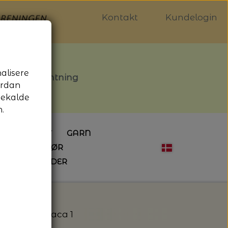
Kontakt
Kundelogin
nalisere
stille afhentning
ordan
gekalde
.
LDGALLERIET
GARN
OG SYTILBEHØR
ÅBNINGSTIDER
HÆKLING
MAGASINER
EBØGER
HÆKLENÅLE
LAINE MAGAZINE
 - UDE OG INDE
ESKO
NG
BØGER OM HÆKLING
 Isager Alpaca 1