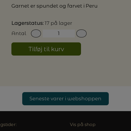
Garnet er spundet og farvet i Peru
G MILJØVENLIGE VASKEMIDLER
Lagerstatus:
17 på lager
Antal
P
Tilføj til kurv
Seneste varer i webshoppen
gstider:
Vis på shop