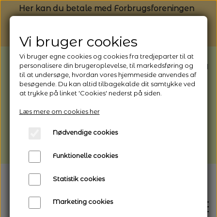
Her kan du betale med Forbrugsforeningen
Vi bruger cookies
Vi bruger egne cookies og cookies fra tredjeparter til at
BEMÆRK: Butikken har ferielukket* fra
personalisere din brugeroplevelse, til markedsføring og
til at undersøge, hvordan vores hjemmeside anvendes af
1/8 - 9/8 - 2026
besøgende. Du kan altid tilbagekalde dit samtykke ved
*Webshoppen er åben og sender hele
at trykke på linket 'Cookies' nederst på siden.
perioden - her kan du også bestille
Læs mere om cookies her
afhentning
Nødvendige cookies
Vi gør opmærksom på, at der kan være lidt
længere leveringstid
Funktionelle cookies
Statistik cookies
Marketing cookies