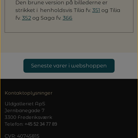
Den brune version på billederne er
strikket i henholdsvis Tilia fv.
351
og Tilia
fv.
352
og Saga fv.
366
Seneste varer i webshoppen
Kontaktoplysninger
Uldgalleriet ApS
Jernbanegade 7
3300 Frederiksværk
Telefon:
+45 52 34 77 89
CVR: 40745815