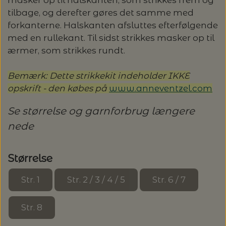
tilbage, og derefter gøres det samme med
LENE HOLME SAMSØE - LEKNIT
MASKESTOPPERE
forkanterne. Halskanten afsluttes efterfølgende
PASCUALI: NEPAL - SPAR 20%
LANG YARNS
med en rullekant. Til sidst strikkes masker op til
MY FAVOURITE THINGS KNITWEAR
ærmer, som strikkes rundt.
MASKEWIRES
PASCULI: SUAVE - SPAR 20%
MONDIAL
Bemærk: Dette strikkekit indeholder IKKE
ODD ROW
MÅLEBÅND / PINDEMÅLERE
POMP STITCH - BRODERI - SPAR 30-35%
PASCUALI
opskrift - den købes på
www.anneventzel.com
PÅ ALLE KITS
OTHER LOOPS
Se størrelse og garnforbrug længere
OPSKRIFTHOLDER FRA KNITPRO -
RAUMA GARN
MAGMA
nede
SPAR 40% - GLERUPS STØVLER BØRN (STR.
PETITEKNIT
19 - 23)
PERMIN
SAKSE
Størrelse
RAUMA
PERMIN: SPAR 30% PÅ ALLE
SOMMERGARN
Str. 1
Str. 2 / 3 / 4 / 5
Str. 6 / 7
STRIKKE- OG SYNÅLE
JULEBRODERIER
SUSIE HAUMANN
Str. 8
BALDYRE: UDVALGTE BRODERIER - SPAR
SYTRÅD