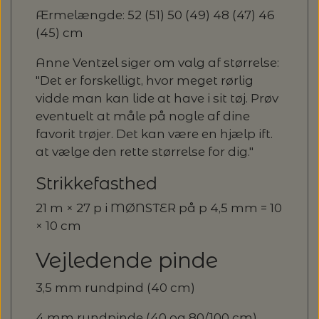
Ærmelængde: 52 (51) 50 (49) 48 (47) 46
(45) cm
Anne Ventzel siger om valg af størrelse:
"Det er forskelligt, hvor meget rørlig
vidde man kan lide at have i sit tøj. Prøv
eventuelt at måle på nogle af dine
favorit trøjer. Det kan være en hjælp ift.
at vælge den rette størrelse for dig."
Strikkefasthed
21 m × 27 p i MØNSTER på p 4,5 mm = 10
× 10 cm
Vejledende pinde
3,5 mm rundpind (40 cm)
4 mm rundpinde (40 og 80/100 cm)