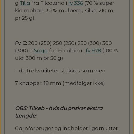
g
Tilia
fra Filcolana i
fv 336
(70 % super
kid mohair, 30 % mulberry silke; 210 m
pr 25 g)
Fv. C:
200 (250) 250 (250) 250 (300) 300
(300) g
Saga
fra Filcolana i
fv 978
(100 %
uld; 300 m pr 50 g)
– de tre kvaliteter strikkes sammen
7 knapper, 18 mm (medfølger ikke)
OBS: Tilkøb - hvis du ønsker ekstra
længde:
Garnforbruget og indholdet i garnkittet