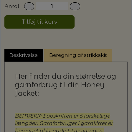
20%
Antal
TRYKLÅSE
Tilføj til kurv
Beskrivelse
Beregning af strikkekit
Her finder du din størrelse og
garnforbrug til din Honey
Jacket:
BEMÆRK: I opskriften er 5 forskellige
længder. Garnforbruget i garnkittet er
beregnet til længde 1. Læs længere