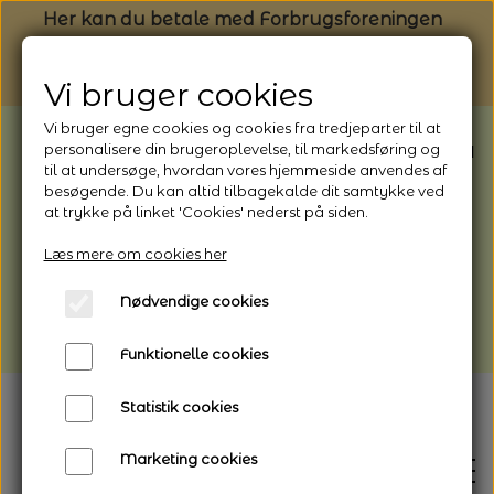
Her kan du betale med Forbrugsforeningen
Vi bruger cookies
Vi bruger egne cookies og cookies fra tredjeparter til at
BEMÆRK: Butikken har ferielukket* fra
personalisere din brugeroplevelse, til markedsføring og
til at undersøge, hvordan vores hjemmeside anvendes af
1/8 - 9/8 - 2026
besøgende. Du kan altid tilbagekalde dit samtykke ved
*Webshoppen er åben og sender hele
at trykke på linket 'Cookies' nederst på siden.
perioden - her kan du også bestille
Læs mere om cookies her
afhentning
Nødvendige cookies
Vi gør opmærksom på, at der kan være lidt
længere leveringstid
Funktionelle cookies
Statistik cookies
Marketing cookies