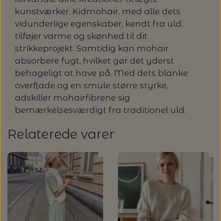
MAGMA
SPAR 40% - GLERUPS STØVLER BØRN (STR.
kunstværker. Kidmohair, med alle dets
PETITEKNIT
19 - 23)
vidunderlige egenskaber, kendt fra uld,
PERMIN
SAKSE
tilføjer varme og skønhed til dit
RAUMA
PERMIN: SPAR 30% PÅ ALLE
strikkeprojekt. Samtidig kan mohair
SOMMERGARN
STRIKKE- OG SYNÅLE
JULEBRODERIER
absorbere fugt, hvilket gør det yderst
behageligt at have på. Med dets blanke
SUSIE HAUMANN
overflade og en smule større styrke,
BALDYRE: UDVALGTE BRODERIER - SPAR
SYTRÅD
adskiller mohairfibrene sig
20%
bemærkelsesværdigt fra traditionel uld.
TRYKLÅSE
Relaterede varer