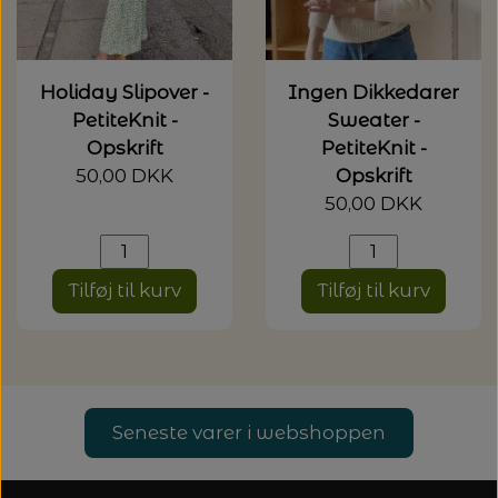
Holiday Slipover -
Ingen Dikkedarer
PetiteKnit -
Sweater -
Opskrift
PetiteKnit -
50,00 DKK
Opskrift
50,00 DKK
Tilføj til kurv
Tilføj til kurv
Seneste varer i webshoppen