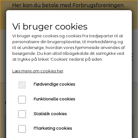
Her kan du betale med Forbrugsforeningen
Vi bruger cookies
Vi bruger egne cookies og cookies fra tredjeparter til at
personalisere din brugeroplevelse, til markedsføring og
til at undersøge, hvordan vores hjemmeside anvendes af
besøgende. Du kan altid tilbagekalde dit samtykke ved
at trykke på linket 'Cookies' nederst på siden.
Læs mere om cookies her
Nødvendige cookies
Funktionelle cookies
Forside
Vælg den rette garntype til dit projekt
F
FORSIDE
Statistik cookies
NYHEDSBREV
Marketing cookies