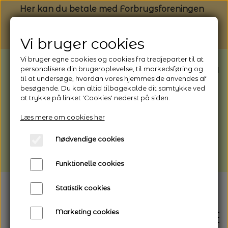
Her kan du betale med Forbrugsforeningen
Vi bruger cookies
Vi bruger egne cookies og cookies fra tredjeparter til at
BEMÆRK: Butikken har ferielukket* fra
personalisere din brugeroplevelse, til markedsføring og
til at undersøge, hvordan vores hjemmeside anvendes af
1/8 - 9/8 - 2026
besøgende. Du kan altid tilbagekalde dit samtykke ved
*Webshoppen er åben og sender hele
at trykke på linket 'Cookies' nederst på siden.
perioden - her kan du også bestille
Læs mere om cookies her
afhentning
Nødvendige cookies
Vi gør opmærksom på, at der kan være lidt
længere leveringstid
Funktionelle cookies
Statistik cookies
Marketing cookies