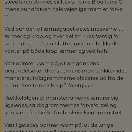
sweateren strikkes skiftevis i farve B og farve C,
mens bundfarven hele vejen igennem er farve
LENE HOLME SAMSØE - LEKNIT
MASKESTOPPERE
PASCUALI: NEPAL - SPAR 20%
LANG YARNS
A.
MY FAVOURITE THINGS KNITWEAR
Ved bunden af ærmegabet deles maskerne til
MASKEWIRES
PASCULI: SUAVE - SPAR 20%
MONDIAL
ærmer og krop, og hver del strikkes færdig for
sig i mønster. Der afsluttes med ombukkede
ODD ROW
MÅLEBÅND / PINDEMÅLERE
POMP STITCH - BRODERI - SPAR 30-35%
PASCUALI
kanter på både krop, ærmer og ved hals.
PÅ ALLE KITS
OTHER LOOPS
Vær opmærksom på, at omgangens
OPSKRIFTHOLDER FRA KNITPRO -
RAUMA GARN
begyndelse ændrer sig, mens man strikker, idet
MAGMA
SPAR 40% - GLERUPS STØVLER BØRN (STR.
mønsteret i diagrammerne placeres ud fra de
PETITEKNIT
19 - 23)
PERMIN
tre midterste masker på forstykket.
SAKSE
RAUMA
Rækkefølgen af mønsterfarverne ændrer sig
PERMIN: SPAR 30% PÅ ALLE
SOMMERGARN
ligeledes, så diagrammernes farvefordeling
STRIKKE- OG SYNÅLE
JULEBRODERIER
kan være forskellig fra beskrivelsen i mønstret.
SUSIE HAUMANN
BALDYRE: UDVALGTE BRODERIER - SPAR
SYTRÅD
Vær ligeledes opmærksom på, at de lange