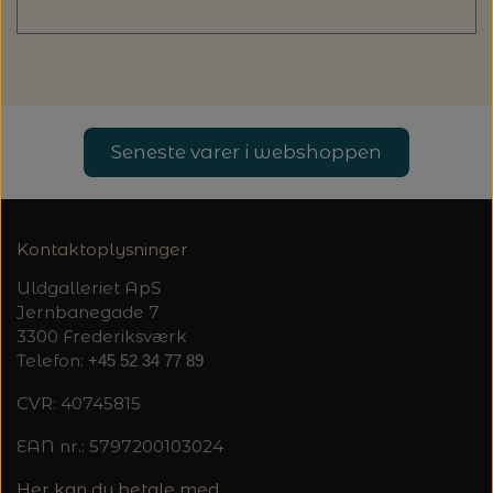
Seneste varer i webshoppen
Kontaktoplysninger
Uldgalleriet ApS
Jernbanegade 7
3300 Frederiksværk
Telefon:
+45 52 34 77 89
CVR: 40745815
EAN nr.: 5797200103024
Her kan du betale med