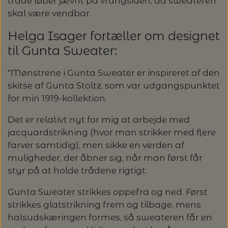
20%
tråde løber jævnt på vrangsiden, da sweateren
skal være vendbar.
TRYKLÅSE
Helga Isager fortæller om designet
til Gunta Sweater:
"Mønstrene i Gunta Sweater er inspireret af den
skitse af Gunta Stoltz, som var udgangspunktet
for min 1919-kollektion.
Det er relativt nyt for mig at arbejde med
jacquardstrikning (hvor man strikker med flere
farver samtidig), men sikke en verden af
muligheder, der åbner sig, når man først får
styr på at holde trådene rigtigt.
Gunta Sweater strikkes oppefra og ned. Først
strikkes glatstrikning frem og tilbage, mens
halsudskæringen formes, så sweateren får en