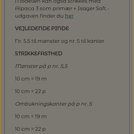
Modellen kan også strikkes med
Alpaca 3 som primær + Isager Soft -
udgaven finder du
her
VEJLEDENDE PINDE
Nr. 5,5 til mønster og nr. 5 til kanter
STRIKKEFASTHED
Mønster på p nr. 5,5
10 cm = 19 m
10 cm = 22 p
Ombukningskanter på p nr. 5
10 cm = 19 m
10 cm = 22 p