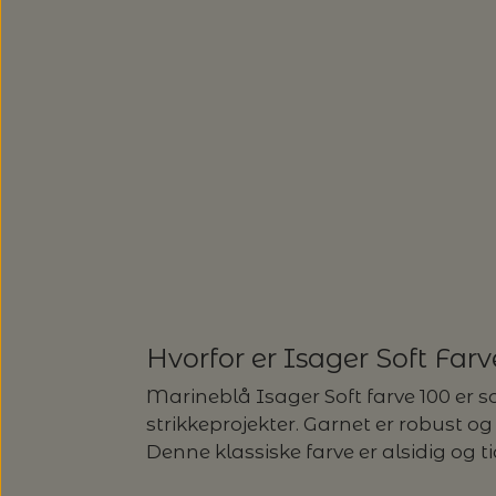
SUSIE HAUMANN
SOMMERGARN
ULDSÆBE
SONETT – ØKOLOGISK SÆBE O
EUCALAN
HJELHOLTS ULDVASK
ISAGER - ULDSÆBE/WOOLSOA
Hvorfor er Isager Soft Farv
Marineblå Isager Soft farve 100 er som
strikkeprojekter. Garnet er robust og p
Denne klassiske farve er alsidig og 