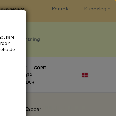
Kontakt
Kundelogin
nalisere
stille afhentning
ordan
gekalde
.
LDGALLERIET
GARN
OG SYTILBEHØR
ÅBNINGSTIDER
HÆKLING
MAGASINER
EBØGER
HÆKLENÅLE
LAINE MAGAZINE
 - UDE OG INDE
ESKO
NG
BØGER OM HÆKLING
– Farve 100 – Isager