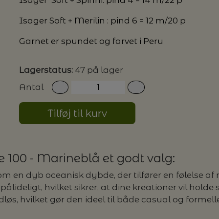
Isager Soft + Spinni: pind 4 = 14 m/22 p
Isager Soft + Merilin : pind 6 = 12 m/20 p
G MILJØVENLIGE VASKEMIDLER
Garnet er spundet og farvet i Peru
Lagerstatus:
47 på lager
P
Antal
Tilføj til kurv
e 100 - Marineblå et godt valg:
 en dyb oceanisk dybde, der tilfører en følelse af ro 
ålideligt, hvilket sikrer, at dine kreationer vil holde
tidløs, hvilket gør den ideel til både casual og form