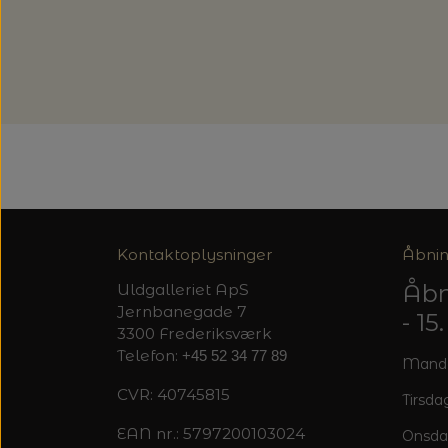
Kontaktoplysninger
Åbnin
Åbn
Uldgalleriet ApS
Jernbanegade 7
- 1
3300 Frederiksværk
Telefon:
+45 52 34 77 89
Mandag
CVR: 40745815
Tirsdag
EAN nr.: 5797200103024
Onsda