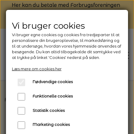
Her kan du betale med Forbrugsforeningen
Vi bruger cookies
Vi bruger egne cookies og cookies fra tredjeparter til at
personalisere din brugeroplevelse, til markedsføring og
til at undersøge, hvordan vores hjemmeside anvendes af
besøgende. Du kan altid tilbagekalde dit samtykke ved
at trykke på linket 'Cookies' nederst på siden.
Læs mere om cookies her
Nødvendige cookies
Funktionelle cookies
Forside
Hjemmesko - Glerups og Haflinger
Hafl
FORSIDE
Statistik cookies
NYHEDSBREV
Marketing cookies