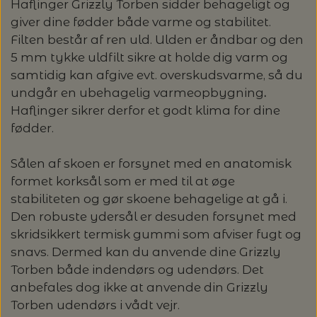
OMNIOUTIL - JAPANSKE SPANDE -
GLERUPS BØRN OG BABY
TASKER - MUUD LIVING
Haflinger Grizzly Torben sidder behageligt og
TØRKLÆDER/SJALER/PONCHOER
ISAGER
ELASTIKKER
STRIKKENÅLE, SYNÅLE OG PUNCHNÅLE
KAREN KLARBÆK
HACHIMAN
giver dine fødder både varme og stabilitet.
LANG YARNS: CASHMERE CLASSIC - SPAR
ISAGER - ULDSÆBE/WOOLSOAP
Filten består af ren uld. Ulden er åndbar og den
30%
TILBEHØR - MUUD LIVING
GLERUPS FILTSÅLER
ISTEX
GARNVINDER / KRYDSNØGLEAPPARAT
5 mm tykke uldfilt sikre at holde dig varm og
SYTRÅD
KATIA CONCEPT
samtidig kan afgive evt. overskudsvarme, så du
RAUMA: PETUNIA PIMA BOMULDSGARN
JOJO KNITWEAR - GARNKITS
undgår en ubehagelig varmeopbygning
.
GARNVINSLER
- SPAR 20%
KIT COUTURE - GARN
Haflinger sikrer derfor et godt klima for dine
fødder.
KIT COUTURE
MASKEMARKØRER
PACUALI: SAYAMA - SPAR 15%
KNITTING FOR OLIVE
Sålen af skoen er forsynet med en anatomisk
LENE HOLME SAMSØE - LEKNIT
MASKESTOPPERE
formet korksål som er med til at øge
PASCUALI: NEPAL - SPAR 20%
LANG YARNS
stabiliteten og gør skoene behagelige at gå i.
MY FAVOURITE THINGS KNITWEAR
Den robuste ydersål er desuden forsynet med
MASKEWIRES
PASCULI: SUAVE - SPAR 20%
MONDIAL
skridsikkert termisk gummi som afviser fugt og
snavs. Dermed kan du anvende dine Grizzly
ODD ROW
MÅLEBÅND / PINDEMÅLERE
POMP STITCH - BRODERI - SPAR 30-35%
PASCUALI
Torben både indendørs og udendørs. Det
PÅ ALLE KITS
anbefales dog ikke at anvende din Grizzly
OTHER LOOPS
OPSKRIFTHOLDER FRA KNITPRO -
Torben udendørs i vådt vejr.
RAUMA GARN