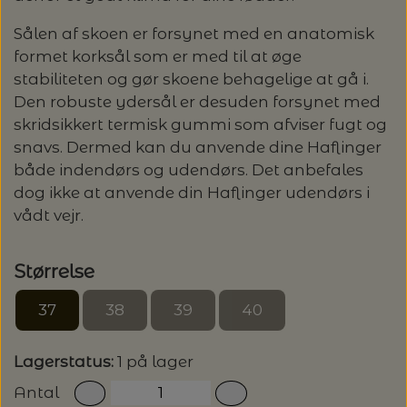
LENE HOLME SAMSØE - LEKNIT
Sålen af skoen er forsynet med en anatomisk
MASKESTOPPERE
PASCUALI: NEPAL - SPAR 20%
LANG YARNS
formet korksål som er med til at øge
stabiliteten og gør skoene behagelige at gå i.
MY FAVOURITE THINGS KNITWEAR
MASKEWIRES
Den robuste ydersål er desuden forsynet med
PASCULI: SUAVE - SPAR 20%
MONDIAL
skridsikkert termisk gummi som afviser fugt og
ODD ROW
snavs. Dermed kan du anvende dine Haflinger
MÅLEBÅND / PINDEMÅLERE
POMP STITCH - BRODERI - SPAR 30-35%
PASCUALI
både indendørs og udendørs. Det anbefales
PÅ ALLE KITS
dog ikke at anvende din Haflinger udendørs i
OTHER LOOPS
OPSKRIFTHOLDER FRA KNITPRO -
RAUMA GARN
vådt vejr.
MAGMA
SPAR 40% - GLERUPS STØVLER BØRN (STR.
PETITEKNIT
19 - 23)
PERMIN
Størrelse
SAKSE
RAUMA
PERMIN: SPAR 30% PÅ ALLE
37
38
39
40
SOMMERGARN
STRIKKE- OG SYNÅLE
JULEBRODERIER
SUSIE HAUMANN
Lagerstatus:
1 på lager
BALDYRE: UDVALGTE BRODERIER - SPAR
SYTRÅD
Antal