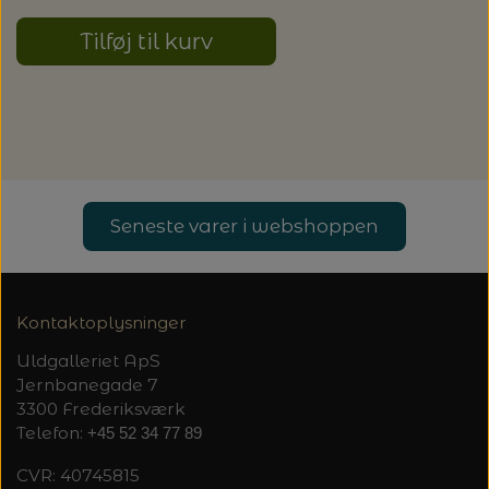
20%
TRYKLÅSE
Tilføj til kurv
Seneste varer i webshoppen
Kontaktoplysninger
Uldgalleriet ApS
Jernbanegade 7
3300 Frederiksværk
Telefon:
+45 52 34 77 89
CVR: 40745815