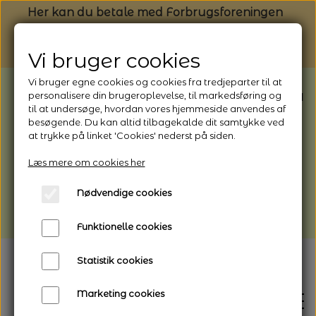
Her kan du betale med Forbrugsforeningen
Vi bruger cookies
Vi bruger egne cookies og cookies fra tredjeparter til at
BEMÆRK: Butikken har ferielukket* fra
personalisere din brugeroplevelse, til markedsføring og
til at undersøge, hvordan vores hjemmeside anvendes af
1/8 - 9/8 - 2026
besøgende. Du kan altid tilbagekalde dit samtykke ved
*Webshoppen er åben og sender hele
at trykke på linket 'Cookies' nederst på siden.
perioden - her kan du også bestille
Læs mere om cookies her
afhentning
Nødvendige cookies
Vi gør opmærksom på, at der kan være lidt
længere leveringstid
Funktionelle cookies
Statistik cookies
Marketing cookies