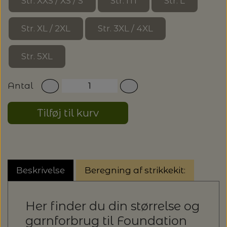
20%
Str. XXS / XS / S
Str. M
Str. L
TRYKLÅSE
Str. XL / 2XL
Str. 3XL / 4XL
Str. 5XL
Antal
Tilføj til kurv
Beskrivelse
Beregning af strikkekit:
Her finder du din størrelse og
garnforbrug til Foundation