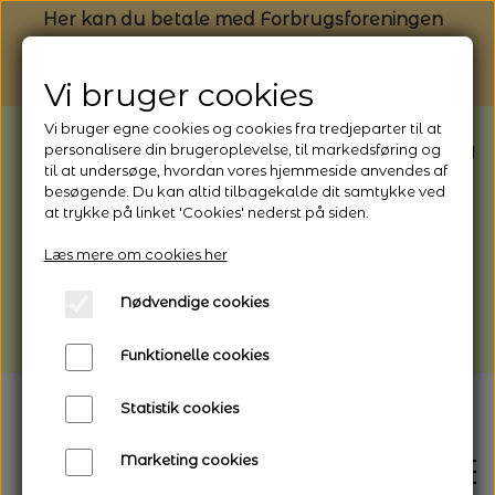
Her kan du betale med Forbrugsforeningen
Vi bruger cookies
Vi bruger egne cookies og cookies fra tredjeparter til at
BEMÆRK: Butikken har ferielukket* fra
personalisere din brugeroplevelse, til markedsføring og
til at undersøge, hvordan vores hjemmeside anvendes af
1/8 - 9/8 - 2026
besøgende. Du kan altid tilbagekalde dit samtykke ved
*Webshoppen er åben og sender hele
at trykke på linket 'Cookies' nederst på siden.
perioden - her kan du også bestille
Læs mere om cookies her
afhentning
Nødvendige cookies
Vi gør opmærksom på, at der kan være lidt
længere leveringstid
Funktionelle cookies
Statistik cookies
Marketing cookies