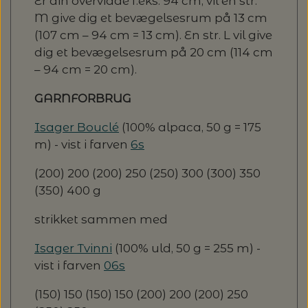
Er din overvidde f.eks. 94 cm, vil en str.
M give dig et bevægelsesrum på 13 cm
(107 cm – 94 cm = 13 cm). En str. L vil give
dig et bevægelsesrum på 20 cm (114 cm
– 94 cm = 20 cm).
GARNFORBRUG
Isager Bouclé
(100% alpaca, 50 g = 175
m) - vist i farven
6s
(200) 200 (200) 250 (250) 300 (300) 350
(350) 400 g
strikket sammen med
Isager Tvinni
(100% uld, 50 g = 255 m) -
vist i farven
06s
(150) 150 (150) 150 (200) 200 (200) 250