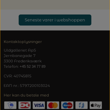
Seneste varer i webshoppen
Kontaktoplysninger
Uldgalleriet ApS
Jernbanegade 7
3300 Frederiksværk
Telefon:
+45 52 34 77 89
CVR: 40745815
EAN nr.: 5797200103024
Her kan du betale med