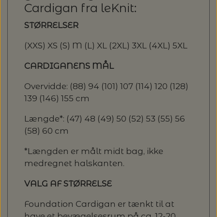
Cardigan fra leKnit:
STØRRELSER
(XXS) XS (S) M (L) XL (2XL) 3XL (4XL) 5XL
CARDIGANENS MÅL
Overvidde: (88) 94 (101) 107 (114) 120 (128)
139 (146) 155 cm
Længde*: (47) 48 (49) 50 (52) 53 (55) 56
(58) 60 cm
*Længden er målt midt bag, ikke
medregnet halskanten.
VALG AF STØRRELSE
Foundation Cardigan er tænkt til at
have et bevægelsesrum på ca. 12-20