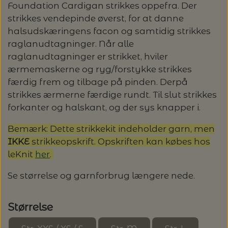
Foundation Cardigan strikkes oppefra. Der
LENE HOLME SAMSØE - LEKNIT
strikkes vendepinde øverst, for at danne
MASKESTOPPERE
PASCUALI: NEPAL - SPAR 20%
LANG YARNS
halsudskæringens facon og samtidig strikkes
raglanudtagninger. Når alle
MY FAVOURITE THINGS KNITWEAR
MASKEWIRES
raglanudtagninger er strikket, hviler
PASCULI: SUAVE - SPAR 20%
MONDIAL
ærmemaskerne og ryg/forstykke strikkes
ODD ROW
færdig frem og tilbage på pinden. Derpå
MÅLEBÅND / PINDEMÅLERE
POMP STITCH - BRODERI - SPAR 30-35%
PASCUALI
strikkes ærmerne færdige rundt. Til slut strikkes
PÅ ALLE KITS
forkanter og halskant, og der sys knapper i.
OTHER LOOPS
OPSKRIFTHOLDER FRA KNITPRO -
RAUMA GARN
MAGMA
Bemærk: Dette strikkekit indeholder garn, men
SPAR 40% - GLERUPS STØVLER BØRN (STR.
PETITEKNIT
IKKE
strikkeopskrift. Opskriften kan købes hos
19 - 23)
PERMIN
leKnit
her
.
SAKSE
RAUMA
PERMIN: SPAR 30% PÅ ALLE
Se størrelse og garnforbrug længere nede.
SOMMERGARN
STRIKKE- OG SYNÅLE
JULEBRODERIER
SUSIE HAUMANN
Størrelse
BALDYRE: UDVALGTE BRODERIER - SPAR
SYTRÅD