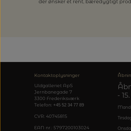
der ønsker et rent, bæredygtigt pro
Kontaktoplysninger
Åbnin
Åbn
Uldgalleriet ApS
Jernbanegade 7
- 1
3300 Frederiksværk
Telefon:
+45 52 34 77 89
Mandag
CVR: 40745815
Tirsdag
EAN nr.: 5797200103024
Onsda