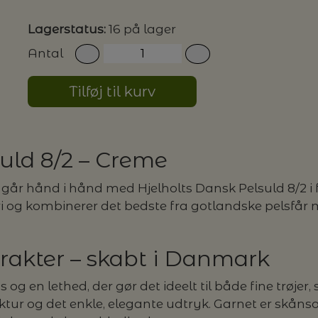
Lagerstatus:
16 på lager
G MILJØVENLIGE VASKEMIDLER
Antal
Tilføj til kurv
P
uld 8/2 – Creme
går hånd i hånd med Hjelholts Dansk Pelsuld 8/2 i 
ri og kombinerer det bedste fra gotlandske pelsfår 
rakter – skabt i Danmark
g en lethed, der gør det ideelt til både fine trøjer, 
ur og det enkle, elegante udtryk. Garnet er skånso