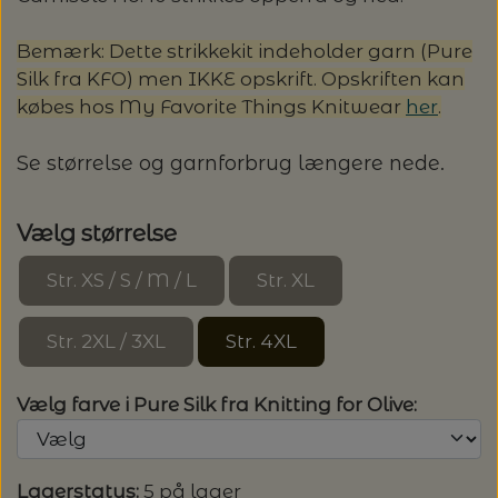
LENE HOLME SAMSØE - LEKNIT
MASKESTOPPERE
Bemærk: Dette strikkekit indeholder garn (Pure
PASCUALI: NEPAL - SPAR 20%
LANG YARNS
Silk fra KFO) men IKKE opskrift. Opskriften kan
MY FAVOURITE THINGS KNITWEAR
købes hos My Favorite Things Knitwear
her
.
MASKEWIRES
PASCULI: SUAVE - SPAR 20%
MONDIAL
Se størrelse og garnforbrug længere nede.
ODD ROW
MÅLEBÅND / PINDEMÅLERE
POMP STITCH - BRODERI - SPAR 30-35%
PASCUALI
PÅ ALLE KITS
Vælg størrelse
OTHER LOOPS
OPSKRIFTHOLDER FRA KNITPRO -
RAUMA GARN
MAGMA
Str. XS / S / M / L
Str. XL
SPAR 40% - GLERUPS STØVLER BØRN (STR.
PETITEKNIT
19 - 23)
PERMIN
SAKSE
Str. 2XL / 3XL
Str. 4XL
RAUMA
PERMIN: SPAR 30% PÅ ALLE
SOMMERGARN
Vælg farve i Pure Silk fra Knitting for Olive:
STRIKKE- OG SYNÅLE
JULEBRODERIER
SUSIE HAUMANN
BALDYRE: UDVALGTE BRODERIER - SPAR
SYTRÅD
Lagerstatus:
5 på lager