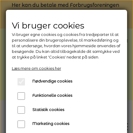
Her kan du betale med Forbrugsforeningen
Vi bruger cookies
Vi bruger egne cookies og cookies fra tredjeparter til at
BEMÆRK: Butikken har ferielukket* fra
personalisere din brugeroplevelse, til markedsføring og
til at undersøge, hvordan vores hjemmeside anvendes af
1/8 - 9/8 - 2026
besøgende. Du kan altid tilbagekalde dit samtykke ved
*Webshoppen er åben og sender hele
at trykke på linket 'Cookies' nederst på siden.
perioden - her kan du også bestille
Læs mere om cookies her
afhentning
Nødvendige cookies
Vi gør opmærksom på, at der kan være lidt
længere leveringstid
Funktionelle cookies
Statistik cookies
Marketing cookies