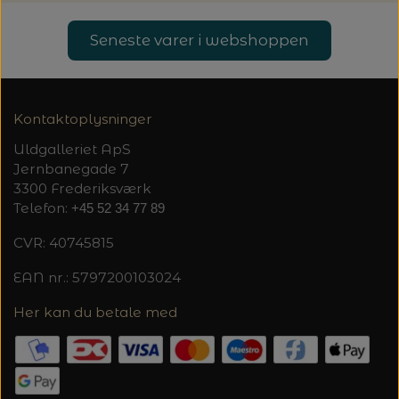
Seneste varer i webshoppen
Kontaktoplysninger
Uldgalleriet ApS
Jernbanegade 7
3300 Frederiksværk
Telefon:
+45 52 34 77 89
CVR: 40745815
EAN nr.: 5797200103024
Her kan du betale med