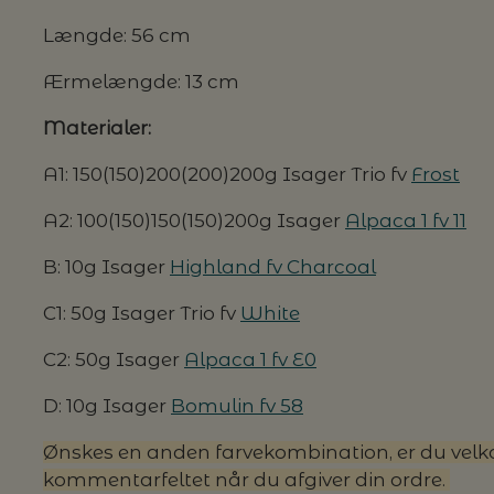
Længde: 56 cm
G MILJØVENLIGE VASKEMIDLER
Ærmelængde: 13 cm
Materialer:
P
A1: 150(150)200(200)200g Isager Trio fv
Frost
A2: 100(150)150(150)200g Isager
Alpaca 1 fv 11
B: 10g Isager
Highland fv Charcoal
C1: 50g Isager Trio fv
White
C2: 50g Isager
Alpaca 1 fv E0
D: 10g Isager
Bomulin fv 58
Ønskes en anden farvekombination, er du velkom
kommentarfeltet når du afgiver din ordre.