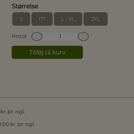
Størrelse
S
M
L - XL
2XL
Antal
Tilføj til kurv
r. pr. ngl.
00 kr. pr. ngl.