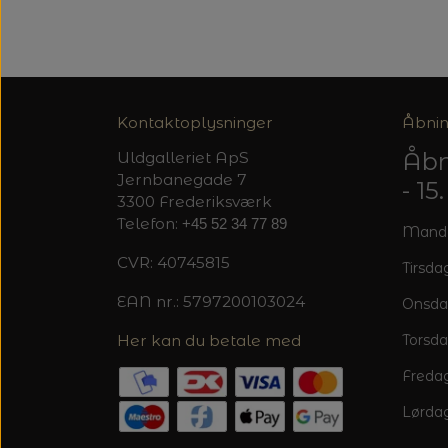
Kontaktoplysninger
Åbnin
Åbn
Uldgalleriet ApS
Jernbanegade 7
- 1
3300 Frederiksværk
Telefon:
+45 52 34 77 89
Mandag
CVR: 40745815
Tirsdag
EAN nr.: 5797200103024
Onsda
Her kan du betale med
Torsda
Fredag
Lørdag