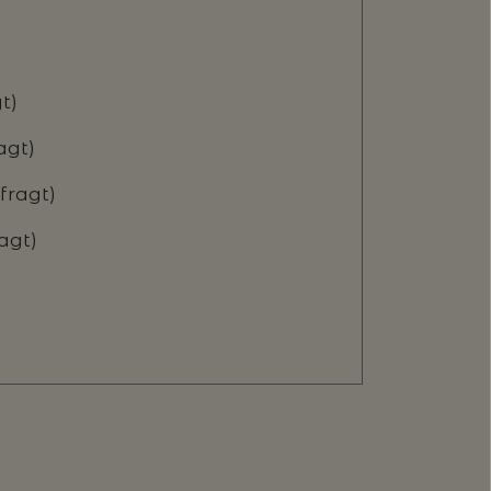
gt)
ragt)
 fragt)
ragt)