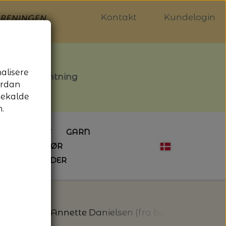
Kontakt
Kundelogin
nalisere
stille afhentning
ordan
gekalde
.
LDGALLERIET
GARN
OG SYTILBEHØR
ÅBNINGSTIDER
HÆKLING
MAGASINER
EBØGER
HÆKLENÅLE
LAINE MAGAZINE
 - UDE OG INDE
ESKO
NG
BØGER OM HÆKLING
s
Blåfugl - Annette Danielsen (fra bogen Sværmeri