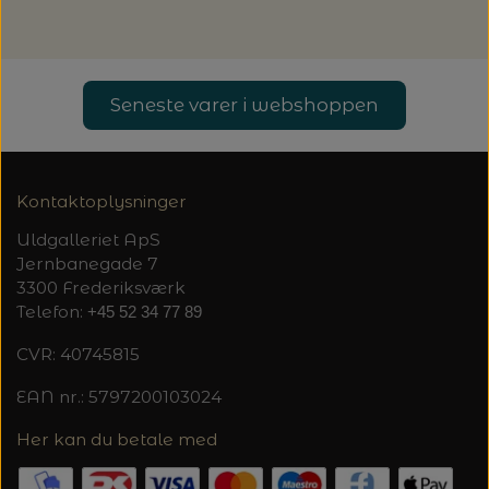
Seneste varer i webshoppen
Kontaktoplysninger
Uldgalleriet ApS
Jernbanegade 7
3300 Frederiksværk
Telefon:
+45 52 34 77 89
CVR: 40745815
EAN nr.: 5797200103024
Her kan du betale med