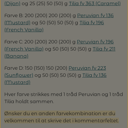
20%
(Dijon)
og 25 (25) 50 (50) g
Tilia fv 363 (Caramel)
TRYKLÅSE
Farve B: 200 (200) 200 (200) g
Peruvian fv 136
(Mustard)
og 50 (50) 50 (50) g
Tilia fv 196
(French Vanilla)
Farve C: 200 (200) 200 (200) g
Peruvian fv 196
(French Vanilla)
og 50 (50) 50 (50) g
Tilia fv 211
(Banana)
Farve D: 150 (150) 150 (200)
Peruvian fv 223
(Sunflower)
og 50 (50) 50 (50) g
Tilia fv 136
(Mustard)
Hver farve strikkes med 1 tråd Peruvian og 1 tråd
Tilia holdt sammen.
Ønsker du en anden farvekombination er du
velkommen til at skrive det i kommentarfeltet.