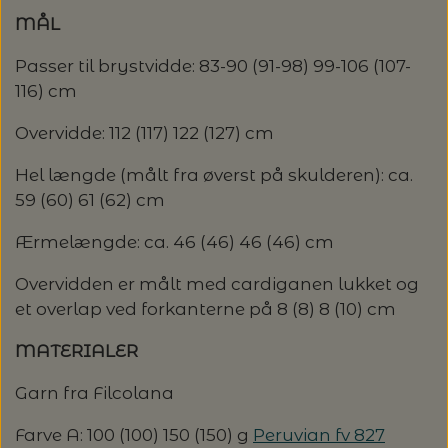
MÅL
LENE HOLME SAMSØE - LEKNIT
MASKESTOPPERE
PASCUALI: NEPAL - SPAR 20%
LANG YARNS
Passer til brystvidde: 83-90 (91-98) 99-106 (107-
116) cm
MY FAVOURITE THINGS KNITWEAR
MASKEWIRES
PASCULI: SUAVE - SPAR 20%
MONDIAL
Overvidde: 112 (117) 122 (127) cm
ODD ROW
MÅLEBÅND / PINDEMÅLERE
POMP STITCH - BRODERI - SPAR 30-35%
PASCUALI
Hel længde (målt fra øverst på skulderen): ca.
PÅ ALLE KITS
59 (60) 61 (62) cm
OTHER LOOPS
OPSKRIFTHOLDER FRA KNITPRO -
RAUMA GARN
Ærmelængde: ca. 46 (46) 46 (46) cm
MAGMA
SPAR 40% - GLERUPS STØVLER BØRN (STR.
PETITEKNIT
19 - 23)
Overvidden er målt med cardiganen lukket og
PERMIN
SAKSE
et overlap ved forkanterne på 8 (8) 8 (10) cm
RAUMA
PERMIN: SPAR 30% PÅ ALLE
SOMMERGARN
MATERIALER
STRIKKE- OG SYNÅLE
JULEBRODERIER
SUSIE HAUMANN
Garn fra Filcolana
BALDYRE: UDVALGTE BRODERIER - SPAR
SYTRÅD
Farve A: 100 (100) 150 (150) g
Peruvian fv 827