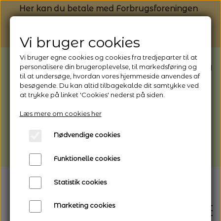
Her kan du betale med Forbrugsforeningen
Vi bruger cookies
Vi bruger egne cookies og cookies fra tredjeparter til at
BEMÆRK: Butikken har ferielukket* fra
personalisere din brugeroplevelse, til markedsføring og
til at undersøge, hvordan vores hjemmeside anvendes af
1/8 - 9/8 - 2026
besøgende. Du kan altid tilbagekalde dit samtykke ved
*Webshoppen er åben og sender hele
at trykke på linket 'Cookies' nederst på siden.
perioden - her kan du også bestille
Læs mere om cookies her
afhentning
Nødvendige cookies
Vi gør opmærksom på, at der kan være lidt
længere leveringstid
Funktionelle cookies
Statistik cookies
Marketing cookies