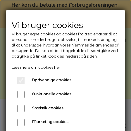
Her kan du betale med Forbrugsforeningen
Vi bruger cookies
Vi bruger egne cookies og cookies fra tredjeparter til at
BEMÆRK: Butikken har ferielukket* fra
personalisere din brugeroplevelse, til markedsføring og
til at undersøge, hvordan vores hjemmeside anvendes af
1/8 - 9/8 - 2026
besøgende. Du kan altid tilbagekalde dit samtykke ved
*Webshoppen er åben og sender hele
at trykke på linket 'Cookies' nederst på siden.
perioden - her kan du også bestille
Læs mere om cookies her
afhentning
Nødvendige cookies
Vi gør opmærksom på, at der kan være lidt
længere leveringstid
Funktionelle cookies
Statistik cookies
Marketing cookies