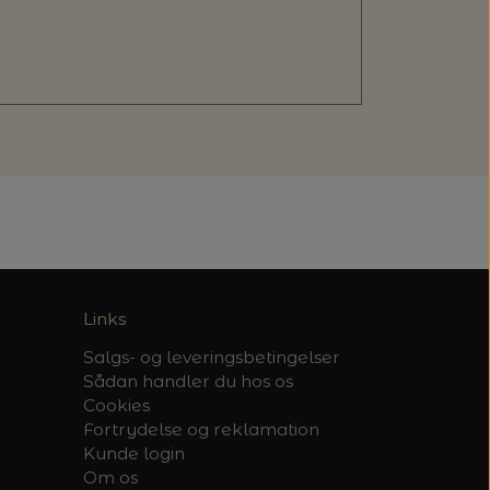
Links
Salgs- og leveringsbetingelser
Sådan handler du hos os
Cookies
Fortrydelse og reklamation
Kunde login
Om os