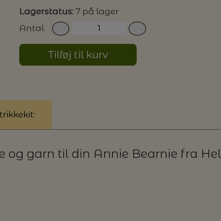
Lagerstatus:
7 på lager
Antal
Tilføj til kurv
rikkekit:
se og garn til din Annie Bearnie fra He