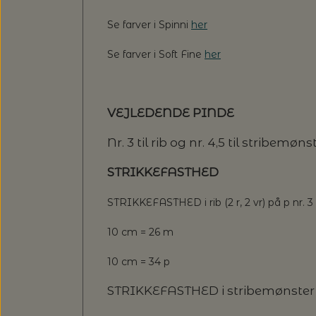
Se farver i Spinni
her
Se farver i Soft Fine
her
VEJLEDENDE PINDE
Nr. 3 til rib og nr. 4,5 til stribemøns
STRIKKEFASTHED
STRIKKEFASTHED i rib (2 r, 2 vr) på p nr. 3
10 cm = 26 m
10 cm = 34 p
STRIKKEFASTHED i stribemønster p