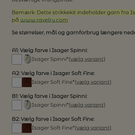
Bemærk: Dette strikkekit indeholder garn fra Is
G MILJØVENLIGE VASKEMIDLER
på
www.ravelry.com
Se størrelser, mål og garnforbrug længere ned
P
A1: Vælg farve i Isager Spinni:
Isager Spinni*
(vælg variant)
A2: Vælg farve i Isager Soft Fine:
Isager Soft Fine*
(vælg variant)
B1: Vælg farve i Isager Spinni:
Isager Spinni*
(vælg variant)
B2: Vælg farve i Isager Soft Fine:
Isager Soft Fine*
(vælg variant)