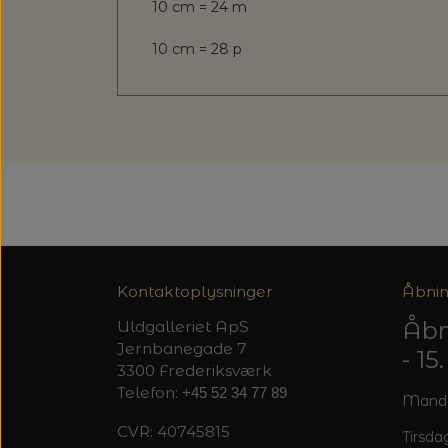
10 cm = 24 m
10 cm = 28 p
Kontaktoplysninger
Åbnin
Åbn
Uldgalleriet ApS
Jernbanegade 7
- 1
3300 Frederiksværk
Telefon:
+45 52 34 77 89
Mandag
CVR: 40745815
Tirsdag