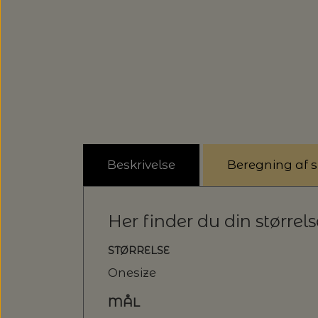
Beskrivelse
Beregning af st
Her finder du din størrel
STØRRELSE
Onesize
MÅL