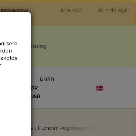
Kontakt
Kundelogin
nalisere
stille afhentning
ordan
gekalde
.
LDGALLERIET
GARN
OG SYTILBEHØR
ÅBNINGSTIDER
HÆKLING
MAGASINER
EBØGER
HÆKLENÅLE
LAINE MAGAZINE
 - UDE OG INDE
ESKO
NG
BØGER OM HÆKLING
s
Strikkekits til 'Under Regnbuen' af Annette Danie