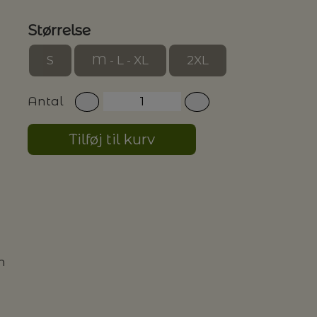
Størrelse
G MILJØVENLIGE VASKEMIDLER
S
M - L - XL
2XL
Antal
P
Tilføj til kurv
m