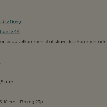
d fv Navy
hair fv 44
 er du velkommen til at skrive det i kommentarfelte
r
4,5 mm
,5: 10 cm = 17m og 23p