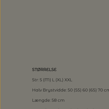
SUSIE HAUMANN
SOMMERGARN
ULDSÆBE
SONETT – ØKOLOGISK SÆBE O
EUCALAN
HJELHOLTS ULDVASK
ISAGER - ULDSÆBE/WOOLSOA
STØRRELSE
Str: S (M) L (XL) XXL
Halv Brystvidde: 50 (55) 60 (65) 70 c
Længde: 58 cm