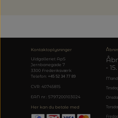
Kontaktoplysninger
Åbnin
Åbn
Uldgalleriet ApS
Jernbanegade 7
- 1
3300 Frederiksværk
Telefon:
+45 52 34 77 89
Mandag
CVR: 40745815
Tirsdag
EAN nr.: 5797200103024
Onsda
Her kan du betale med
Torsda
Fredag