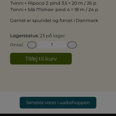
Tvinni + Alpaca 2: pind 3,5 = 20 m / 26 p
Tvinni + Silk Mohair: pind 4 = 18 m / 24 p
G MILJØVENLIGE VASKEMIDLER
Garnet er spundet og farvet i Danmark
Lagerstatus:
23 på lager
P
Antal
Tilføj til kurv
Seneste varer i webshoppen