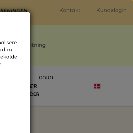
Kontakt
Kundelogin
nalisere
stille afhentning
ordan
gekalde
.
LDGALLERIET
GARN
OG SYTILBEHØR
ÅBNINGSTIDER
HÆKLING
MAGASINER
EBØGER
HÆKLENÅLE
LAINE MAGAZINE
 - UDE OG INDE
ESKO
NG
BØGER OM HÆKLING
i - Isager