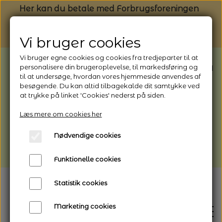
Her kan du betale med Forbrugsforeningen
Vi bruger cookies
Vi bruger egne cookies og cookies fra tredjeparter til at
BEMÆRK: Butikken har ferielukket* fra
personalisere din brugeroplevelse, til markedsføring og
til at undersøge, hvordan vores hjemmeside anvendes af
1/8 - 9/8 - 2026
besøgende. Du kan altid tilbagekalde dit samtykke ved
*Webshoppen er åben og sender hele
at trykke på linket 'Cookies' nederst på siden.
perioden - her kan du også bestille
Læs mere om cookies her
afhentning
Nødvendige cookies
Vi gør opmærksom på, at der kan være lidt
længere leveringstid
Funktionelle cookies
Statistik cookies
Marketing cookies