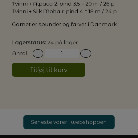
Tvinni + Alpaca 2: pind 3,5 = 20 m / 26 p
Tvinni + Silk Mohair: pind 4 = 18 m / 24 p
G MILJØVENLIGE VASKEMIDLER
Garnet er spundet og farvet i Danmark
Lagerstatus:
24 på lager
P
Antal
Tilføj til kurv
Seneste varer i webshoppen