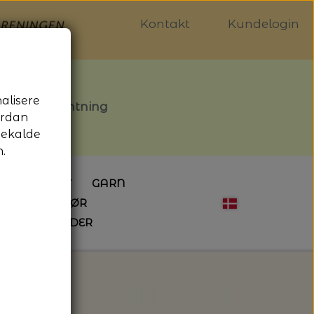
Kontakt
Kundelogin
nalisere
stille afhentning
ordan
gekalde
.
LDGALLERIET
GARN
OG SYTILBEHØR
ÅBNINGSTIDER
HÆKLING
MAGASINER
EBØGER
HÆKLENÅLE
LAINE MAGAZINE
 - UDE OG INDE
ESKO
NG
BØGER OM HÆKLING
i - Isager