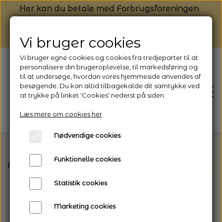
Her kan du betale med Forbrugsforeningen
Vi bruger cookies
Vi bruger egne cookies og cookies fra tredjeparter til at
personalisere din brugeroplevelse, til markedsføring og
til at undersøge, hvordan vores hjemmeside anvendes af
besøgende. Du kan altid tilbagekalde dit samtykke ved
at trykke på linket 'Cookies' nederst på siden.
Læs mere om cookies her
Nødvendige cookies
Funktionelle cookies
Forside
Vælg den rette garntype til dit projekt
I
FORSIDE
Statistik cookies
NYHEDSBREV
Marketing cookies