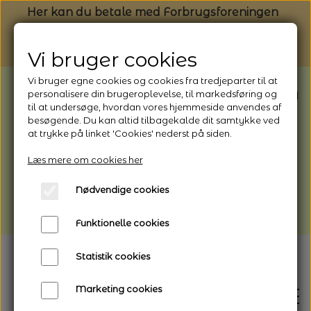
Her kan du betale med Forbrugsforeningen
Vi bruger cookies
Vi bruger egne cookies og cookies fra tredjeparter til at
BEMÆRK: Butikken har ferielukket* fra
personalisere din brugeroplevelse, til markedsføring og
til at undersøge, hvordan vores hjemmeside anvendes af
1/8 - 9/8 - 2026
besøgende. Du kan altid tilbagekalde dit samtykke ved
*Webshoppen er åben og sender hele
at trykke på linket 'Cookies' nederst på siden.
perioden - her kan du også bestille
Læs mere om cookies her
afhentning
Nødvendige cookies
Vi gør opmærksom på, at der kan være lidt
længere leveringstid
Funktionelle cookies
Statistik cookies
Marketing cookies